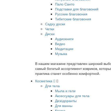
Пало Санто
Подставки для благовоний
Русские благовония
Тибетские благовония
Садху доски
Четки
Диски
Аудиокниги
Видео
Медитации
Музыка
В нашем магазине представлен широкий выбор
самый богатый ассортимент ковриков, которы
практика станет особенно комфортной.
Косметика
Для тела
Мыла и гели
Аксессуары для тела
Дезодоранты
Для ванны
Крема