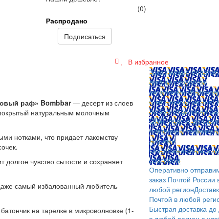
(0)
Распродано
Подписаться
В избранное
Заказ можно оплатит
любым способом:
наличными (Краснояр
пластиковой картой; 
ховый раф» Bombbar
— десерт из слоев
любом отделении бан
, покрытый натуральным молочным
QIWI, яндекс.деньгам
платежных терминал
ми нотками, что придает лакомству
другими
сочек.
способами.
Оплата л
способом
т долгое чувство сытости и сохраняет
Оперативно отправи
заказ Почтой России 
даже самый избалованный любитель
любой регион
Достав
Почтой в любой реги
Быстрая доставка до
 батончик на тарелке в микроволновке (1-
в любой регион в уд