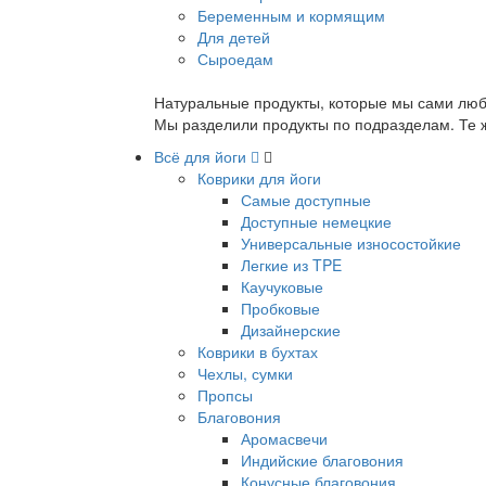
Беременным и кормящим
Для детей
Сыроедам
Натуральные продукты, которые мы сами люб
Мы разделили продукты по подразделам. Те ж
Всё для йоги
Коврики для йоги
Самые доступные
Доступные немецкие
Универсальные износостойкие
Легкие из TPE
Каучуковые
Пробковые
Дизайнерские
Коврики в бухтах
Чехлы, сумки
Пропсы
Благовония
Аромасвечи
Индийские благовония
Конусные благовония