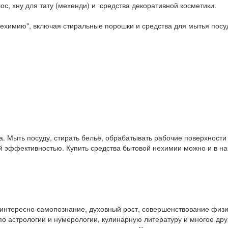
ос, хну для тату (мехенди) и средства декоративной косметики.
ехимию", включая стиральные порошки и средства для мытья посу
. Мыть посуду, стирать бельё, обрабатывать рабочие поверхност
ой эффективностью. Купить средства бытовой нехимии можно и в 
у интересно самопознание, духовный рост, совершенствование физ
и по астрологии и нумерологии, кулинарную литературу и многое др