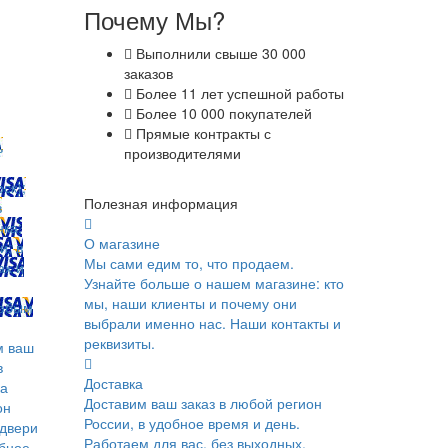
Почему Мы?
Выполнили свыше 30 000
заказов
Более 11 лет успешной работы
Более 10 000 покупателей
Прямые контракты с
ь
производителями
ск);
Полезная информация
в
ка;
О магазине
и; в
Мы сами едим то, что продаем.
ах и
Узнайте больше о нашем магазине: кто
мы, наши клиенты и почему они
юбым
выбрали именно нас. Наши контакты и
реквизиты.
м ваш
в
Доставка
ка
Доставим ваш заказ в любой регион
он
России, в удобное время и день.
 двери
Работаем для вас, без выходных.
обное