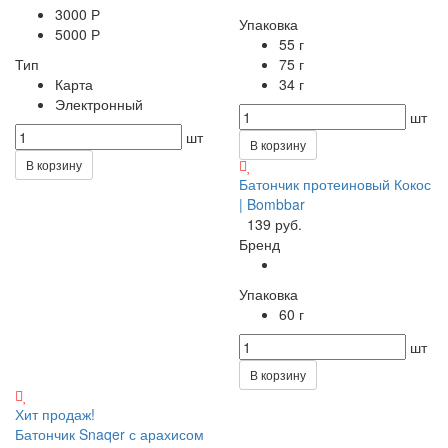
3000 Р
Упаковка
5000 Р
55 г
Тип
75 г
Карта
34 г
Электронный
шт
шт
В корзину
В корзину
Батончик протеиновый Кокос
| Bombbar
139 руб.
Бренд
Упаковка
60 г
шт
В корзину
Хит продаж!
Батончик Snaqer с арахисом