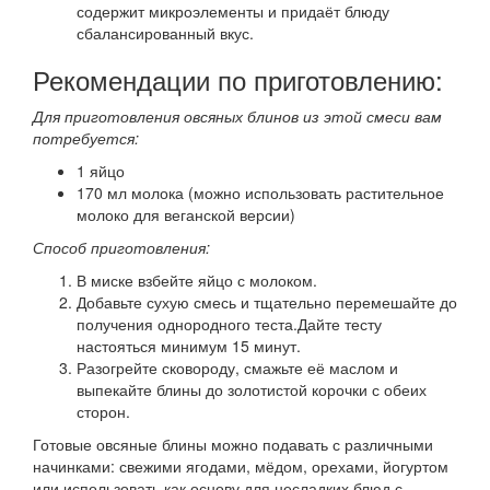
содержит микроэлементы и придаёт блюду
сбалансированный вкус.
Рекомендации по приготовлению:
Для приготовления овсяных блинов из этой смеси вам
потребуется:​
1 яйцо​
170 мл молока (​можно использовать растительное
молоко для веганской версии)​
Способ приготовления:
В миске взбейте яйцо с молоком.​
Добавьте сухую смесь и тщательно перемешайте до
получения однородного теста.​Дайте тесту
настояться минимум 15 минут.​
Разогрейте сковороду, смажьте её маслом и
выпекайте блины до золотистой корочки с обеих
сторон.
Готовые овсяные блины можно подавать с различными
начинками: свежими ягодами, мёдом, орехами, йогуртом
или использовать как основу для несладких блюд с