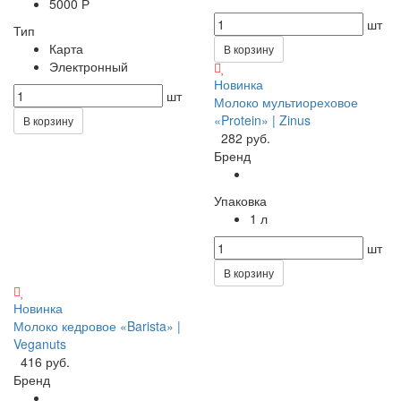
5000 Р
шт
Тип
Карта
В корзину
Электронный
Новинка
шт
Молоко мультиореховое
«Protein» | Zinus
В корзину
282 руб.
Бренд
Упаковка
1 л
шт
В корзину
Новинка
Молоко кедровое «Barista» |
Veganuts
416 руб.
Бренд