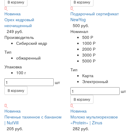
В корзину
В корзину
Новинка
Подарочный сертификат
Орех кедровый
NewYog
неочищенный
500 руб.
249 руб.
Номинал
Производитель
500 Р
Сибирский кедр
1000 Р
2000 Р
Тип
3000 Р
обжаренный
5000 Р
Упаковка
Тип
100 г
Карта
Электронный
шт
В корзину
шт
В корзину
Новинка
Новинка
Печенье тахинное с бананом
Молоко мультиореховое
| NutVill
«Protein» | Zinus
205 руб.
282 руб.