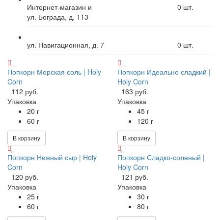
Интернет-магазин и
0
шт.
ул. Бограда, д. 113
ул. Навигационная, д. 7
0
шт.
Попкорн Морская соль | Holy
Попкорн Идеально сладкий |
Corn
Holy Corn
112 руб.
163 руб.
Упаковка
Упаковка
20 г
45 г
60 г
120 г
В корзину
В корзину
Попкорн Нежный сыр | Holy
Попкорн Сладко-соленый |
Corn
Holy Corn
120 руб.
121 руб.
Упаковка
Упаковка
25 г
30 г
60 г
80 г