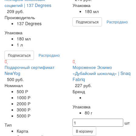
соцветий | 137 Degrees
Упаковка
209 руб.
180 мл
Производитель
Подписаться
Распродано
137 Degrees
Упаковка
180 мл
1 л
Подписаться
Распродано
Подарочный сертификат
Мороженое Эскимо
NewYog
«Дубайский шоколад» | Snaq
500 руб.
Fabriq
Номинал
227 руб.
500 Р
Бренд
1000 Р
2000 Р
Упаковка
3000 Р
80 г
5000 Р
шт
Тип
Карта
В корзину