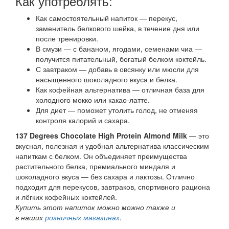
Как употреблять:
Как самостоятельный напиток — перекус,
заменитель белкового шейка, в течение дня или
после тренировки.
В смузи — с бананом, ягодами, семенами чиа —
получится питательный, богатый белком коктейль.
С завтраком — добавь в овсянку или мюсли для
насыщенного шоколадного вкуса и белка.
Как кофейная альтернатива — отличная база для
холодного мокко или какао-латте.
Для диет — поможет утолить голод, не отменяя
контроля калорий и сахара.
137 Degrees Chocolate High Protein Almond Milk
— это
вкусная, полезная и удобная альтернатива классическим
напиткам с белком. Он объединяет преимущества
растительного белка, премиального миндаля и
шоколадного вкуса — без сахара и лактозы. Отлично
подходит для перекусов, завтраков, спортивного рациона
и лёгких кофейных коктейлей.
Купить этот напиток можно можно также и
в наших
розничных магазинах
.