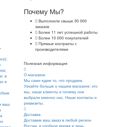
Почему Мы?
Выполнили свыше 30 000
заказов
Более 11 лет успешной работы
Более 10 000 покупателей
Прямые контракты с
ь
производителями
ск);
Полезная информация
в
ка;
О магазине
и; в
Мы сами едим то, что продаем.
ах и
Узнайте больше о нашем магазине: кто
мы, наши клиенты и почему они
юбым
выбрали именно нас. Наши контакты и
реквизиты.
м ваш
в
Доставка
ка
Доставим ваш заказ в любой регион
он
России, в удобное время и день.
 двери