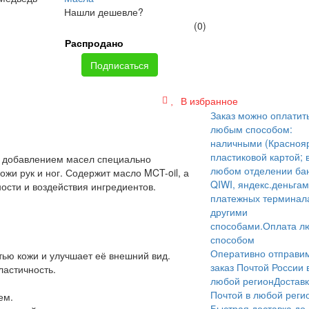
Нашли дешевле?
(0)
Распродано
Подписаться
В избранное
Заказ можно оплатит
любым способом:
наличными (Краснояр
пластиковой картой; 
с добавлением масел специально
любом отделении бан
жи рук и ног. Содержит масло MCT-oil, а
QIWI, яндекс.деньгам
ости и воздействия ингредиентов.
платежных терминал
другими
способами.
Оплата л
способом
Оперативно отправи
ью кожи и улучшает её внешний вид.
заказ Почтой России 
ластичность.
любой регион
Достав
Почтой в любой реги
ем.
Быстрая доставка до