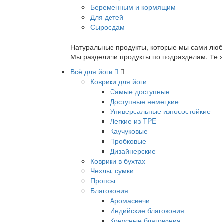
Беременным и кормящим
Для детей
Сыроедам
Натуральные продукты, которые мы сами люб
Мы разделили продукты по подразделам. Те ж
Всё для йоги
Коврики для йоги
Самые доступные
Доступные немецкие
Универсальные износостойкие
Легкие из TPE
Каучуковые
Пробковые
Дизайнерские
Коврики в бухтах
Чехлы, сумки
Пропсы
Благовония
Аромасвечи
Индийские благовония
Конусные благовония