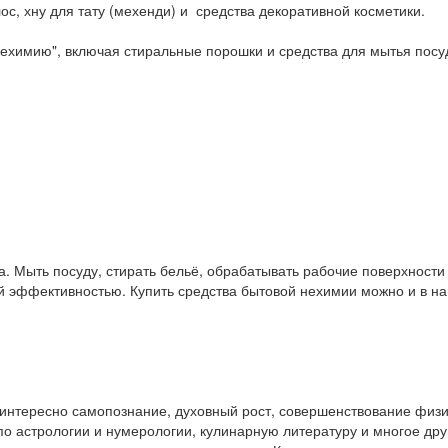
ос, хну для тату (мехенди) и средства декоративной косметики.
ехимию", включая стиральные порошки и средства для мытья посу
. Мыть посуду, стирать бельё, обрабатывать рабочие поверхност
ой эффективностью. Купить средства бытовой нехимии можно и в 
у интересно самопознание, духовный рост, совершенствование физ
и по астрологии и нумерологии, кулинарную литературу и многое др