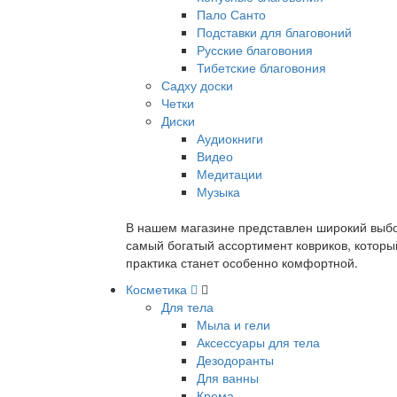
Пало Санто
Подставки для благовоний
Русские благовония
Тибетские благовония
Садху доски
Четки
Диски
Аудиокниги
Видео
Медитации
Музыка
В нашем магазине представлен широкий выбор
самый богатый ассортимент ковриков, которы
практика станет особенно комфортной.
Косметика
Для тела
Мыла и гели
Аксессуары для тела
Дезодоранты
Для ванны
Крема