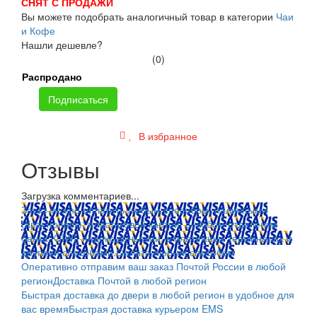
СНЯТ С ПРОДАЖИ
Вы можете подобрать аналогичный товар в категории
Чаи
и Кофе
Нашли дешевле?
(0)
Распродано
Подписаться
В избранное
Отзывы
Загрузка комментариев...
Заказ можно оплатить любым способом: наличными
(Красноярск); пластиковой картой; в любом отделении
банка; QIWI, яндекс.деньгами; в платежных терминалах и
другими способами.
Оплата любым способом
Оперативно отправим ваш заказ Почтой России в любой
регион
Доставка Почтой в любой регион
Быстрая доставка до двери в любой регион в удобное для
вас время
Быстрая доставка курьером EMS