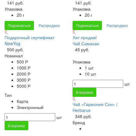
141 руб.
141 руб.
Упаковка
Упаковка
20 г
20 г
Подписаться
Распродано
Подписаться
Распродано
Подарочный сертификат
Хит продаж!
NewYog
Чай Самахан
500 руб.
45 руб.
Номинал
500 Р
Упаковка
1000 Р
1 шт
2000 Р
10 шт
3000 Р
шт
5000 Р
В корзину
Тип
Карта
Чай «Гармония Сон» |
Электронный
Herbarus
348 руб.
шт
Бренд
В корзину