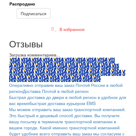
Распродано
Подписаться
В избранное
Отзывы
Загрузка комментариев...
Заказ можно оплатить любым способом: наличными
(Красноярск); пластиковой картой; в любом отделении
банка; QIWI, яндекс.деньгами; в платежных терминалах и
другими способами.
Оплата любым способом
Оперативно отправим ваш заказ Почтой России в любой
регион
Доставка Почтой в любой регион
Быстрая доставка до двери в любой регион в удобное для
вас время
Быстрая доставка курьером EMS
Мы можем отправить ваш заказ транспортной компанией.
Это быстрый и дешевый способ доставки. Вы получите
вашу посылку в терминале транспортной компании в
вашем городе. Какой именно транспортной компанией
будет удобнее всего отправить ваш заказ мы согласуем с