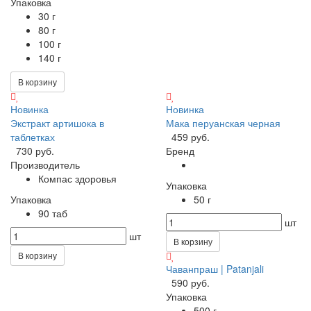
Упаковка
30 г
80 г
100 г
140 г
В корзину
Новинка
Новинка
Экстракт артишока в
Мака перуанская черная
таблетках
459 руб.
730 руб.
Бренд
Производитель
Компас здоровья
Упаковка
Упаковка
50 г
90 таб
шт
шт
В корзину
В корзину
Чаванпраш | Patanjali
590 руб.
Упаковка
500 г