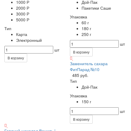
1000 Р
Дой-Пак
2000 Р
Пакетики Саше
3000 Р
Упаковка
5000 Р
60 г
Тип
180 г
Карта
250 г
Электронный
шт
шт
В корзину
В корзину
Заменитель сахара
ФитПарад №10
485 руб.
Тип
Дой-Пак
Упаковка
150 г
шт
В корзину
Горячий шоколад Ваниль |