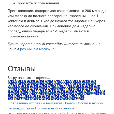
простота использования.
Приготовление: содержимое саше смешать с 200 мл воды
или молока до полного расворения, взрослым — по 1
коктейлю в день за 1 час до начала тренировки или через
час после её окончания. Применение до 4 недель с
последующим перерывом 1-2 недели. Имеются
противопоказания.
Купить протеиновый коктейль ФитАктив
можно и в
нашем
розничном магазине
.
Отзывы
Загрузка комментариев...
Заказ можно оплатить любым способом: наличными
(Красноярск); пластиковой картой; в любом отделении
банка; QIWI, яндекс.деньгами; в платежных терминалах и
другими способами.
Оплата любым способом
Оперативно отправим ваш заказ Почтой России в любой
регион
Доставка Почтой в любой регион
Быстрая доставка до двери в любой регион в удобное для