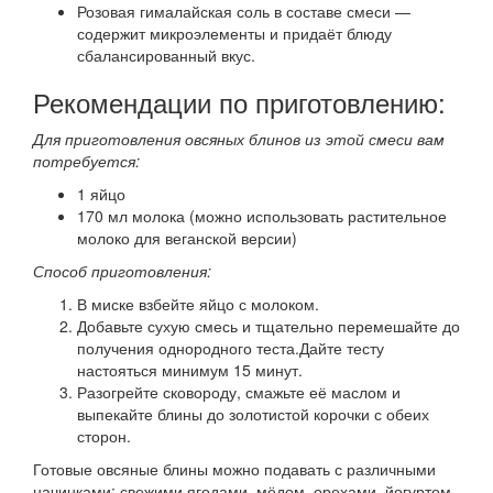
Розовая гималайская соль в составе смеси —
содержит микроэлементы и придаёт блюду
сбалансированный вкус.
Рекомендации по приготовлению:
Для приготовления овсяных блинов из этой смеси вам
потребуется:​
1 яйцо​
170 мл молока (​можно использовать растительное
молоко для веганской версии)​
Способ приготовления:
В миске взбейте яйцо с молоком.​
Добавьте сухую смесь и тщательно перемешайте до
получения однородного теста.​Дайте тесту
настояться минимум 15 минут.​
Разогрейте сковороду, смажьте её маслом и
выпекайте блины до золотистой корочки с обеих
сторон.
Готовые овсяные блины можно подавать с различными
начинками: свежими ягодами, мёдом, орехами, йогуртом