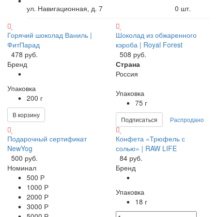
ул. Навигационная, д. 7
0
шт.
Горячий шоколад Ваниль |
Шоколад из обжаренного
ФитПарад
кэроба | Royal Forest
478 руб.
508 руб.
Бренд
Страна
Россия
Упаковка
Упаковка
200 г
75 г
В корзину
Подписаться
Распродано
Подарочный сертификат
Конфета «Трюфель с
NewYog
солью» | RAW LIFE
500 руб.
84 руб.
Номинал
Бренд
500 Р
1000 Р
Упаковка
2000 Р
18 г
3000 Р
5000 Р