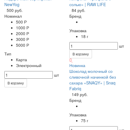
NewYog
солью» | RAW LIFE
500 руб.
84 руб.
Номинал
Бренд
500 Р
1000 Р
Упаковка
2000 Р
18 г
3000 Р
5000 Р
шт
Тип
В корзину
Карта
Электронный
Новинка
Шоколад молочный со
шт
сливочной начинкой без
сахара «SNAQY» | Snaq
В корзину
Fabriq
149 руб.
Бренд
Упаковка
75 г