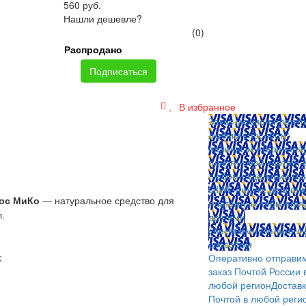
560 руб.
Нашли дешевле?
(0)
Распродано
Подписаться
В избранное
Заказ можно оплатит
любым способом:
наличными (Краснояр
пластиковой картой; 
любом отделении бан
QIWI, яндекс.деньгам
кос МиКо
— натуральное средство для
платежных терминал
.
другими
способами.
Оплата л
способом
Оперативно отправи
;
заказ Почтой России 
любой регион
Достав
Почтой в любой реги