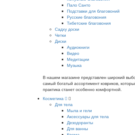
Пало Санто
Подставки для благовоний
Русские благовония
Тибетские благовония
Садху доски
Четки
Диски
Аудиокниги
Видео
Медитации
Музыка
В нашем магазине представлен широкий выбор
самый богатый ассортимент ковриков, которы
практика станет особенно комфортной.
Косметика
Для тела
Мыла и гели
Аксессуары для тела
Дезодоранты
Для ванны
Крема