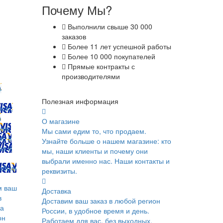
Почему Мы?
Выполнили свыше 30 000
заказов
Более 11 лет успешной работы
Более 10 000 покупателей
Прямые контракты с
производителями
ь
Полезная информация
ск);
в
О магазине
ка;
Мы сами едим то, что продаем.
и; в
Узнайте больше о нашем магазине: кто
ах и
мы, наши клиенты и почему они
выбрали именно нас. Наши контакты и
юбым
реквизиты.
м ваш
Доставка
в
Доставим ваш заказ в любой регион
ка
России, в удобное время и день.
он
Работаем для вас, без выходных.