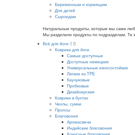
Беременным и кормящим
Для детей
Сыроедам
Натуральные продукты, которые мы сами люб
Мы разделили продукты по подразделам. Те ж
Всё для йоги
Коврики для йоги
Самые доступные
Доступные немецкие
Универсальные износостойкие
Легкие из TPE
Каучуковые
Пробковые
Дизайнерские
Коврики в бухтах
Чехлы, сумки
Пропсы
Благовония
Аромасвечи
Индийские благовония
Конусные благовония