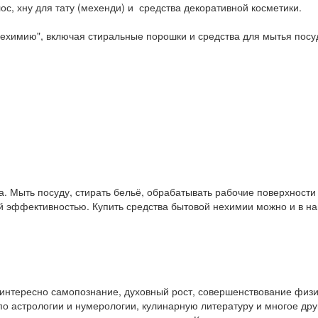
ос, хну для тату (мехенди) и средства декоративной косметики.
ехимию", включая стиральные порошки и средства для мытья посу
. Мыть посуду, стирать бельё, обрабатывать рабочие поверхност
ой эффективностью. Купить средства бытовой нехимии можно и в 
у интересно самопознание, духовный рост, совершенствование физ
и по астрологии и нумерологии, кулинарную литературу и многое др