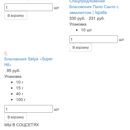
Спецпредложение
Благовония Пало Санто с
шт
эвкалиптом | Ispalla
В корзину
330 руб.
231 руб.
Упаковка
10 шт
шт
В корзину
Благовония Satya «Super
Hit»
95 руб.
Упаковка
10 г
15 г
40 г
100 г
шт
В корзину
МЫ В СОЦСЕТЯХ