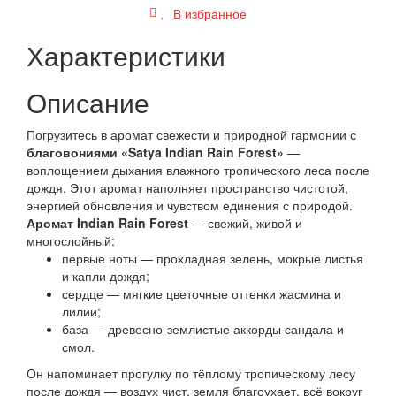
В избранное
Характеристики
Описание
Погрузитесь в аромат свежести и природной гармонии с
благовониями «
Satya Indian Rain Forest»
—
воплощением дыхания влажного тропического леса после
дождя. Этот аромат наполняет пространство чистотой,
энергией обновления и чувством единения с природой.
Аромат Indian Rain Forest
— свежий, живой и
многослойный:
первые ноты — прохладная зелень, мокрые листья
и капли дождя;
сердце — мягкие цветочные оттенки жасмина и
лилии;
база — древесно-землистые аккорды сандала и
смол.
Он напоминает прогулку по тёплому тропическому лесу
после дождя — воздух чист, земля благоухает, всё вокруг