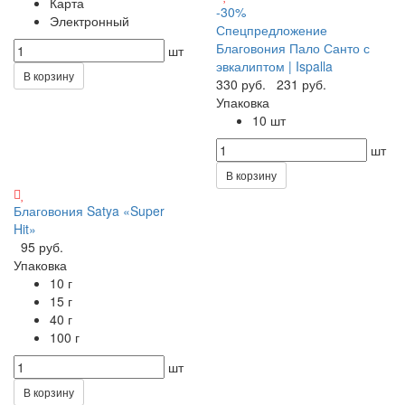
Карта
-30%
Электронный
Спецпредложение
Благовония Пало Санто с
шт
эвкалиптом | Ispalla
В корзину
330 руб.
231 руб.
Упаковка
10 шт
шт
В корзину
Благовония Satya «Super
Hit»
95 руб.
Упаковка
10 г
15 г
40 г
100 г
шт
В корзину