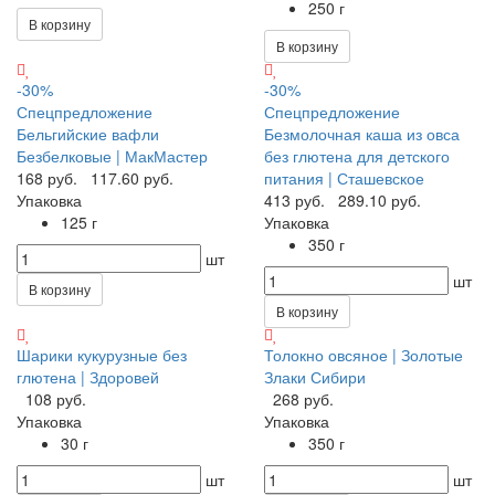
250 г
В корзину
В корзину
-30%
-30%
Спецпредложение
Спецпредложение
Бельгийские вафли
Безмолочная каша из овса
Безбелковые | МакМастер
без глютена для детского
168 руб.
117.60 руб.
питания | Сташевское
Упаковка
413 руб.
289.10 руб.
125 г
Упаковка
350 г
шт
шт
В корзину
В корзину
Шарики кукурузные без
Толокно овсяное | Золотые
глютена | Здоровей
Злаки Сибири
108 руб.
268 руб.
Упаковка
Упаковка
30 г
350 г
шт
шт