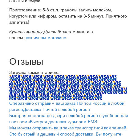
салаты и смузи!
Приготовление: 5-8 ст.л. гранолы залить молоком,
йогуртом или кефиром, оставить на 3-5 минут. Приятного
аппетита!
Купить гранолу Древо Жизни
можно и в
нашем
розничном магазине.
Отзывы
Загрузка комментариев...
Заказ можно оплатить любым способом: наличными
(Красноярск); пластиковой картой; в любом отделении
банка; QIWI, яндекс.деньгами; в платежных терминалах и
другими способами.
Оплата любым способом
Оперативно отправим ваш заказ Почтой России в любой
регион
Доставка Почтой в любой регион
Быстрая доставка до двери в любой регион в удобное для
вас время
Быстрая доставка курьером EMS
Мы можем отправить ваш заказ транспортной компанией.
Это быстрый и дешевый способ доставки. Вы получите