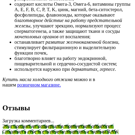
содержит кислоты Омега-3, Омега-6, витамины группы
A, E, F, В, С, Р, T, K, цинк, магний, бета-ситостерол,
фосфолипиды, флавоноиды, которые оказывают
благотворное действие на работу предстательной
железы
, улучшают эрекцию, нормализуют процесс
сперматогенеза, а также защищают ткани и сосуды
мочеполовых органов
от воспаления;
останавливает
развитие желчнокаменной болезни
,
стимулирует фильтрационную и выделительную
функции почек,
благотворно влияет на работу эндокринной,
пищеварительной и сердечно-сосудистой систем;
используется наружно при
дерматитах, герпесе
.
Купить масла холодного отжима
можно и в
нашем
розничном магазине.
Отзывы
Загрузка комментариев...
Этот продукт не подвергался термической обработке.
Сохранил в себе все полезные вещества и энзимы.
RAW