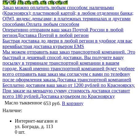
FOOD Подходит для сыроедов
Заказ можно оплатить любым способом: наличными
(Красноярск); пластиковой картой; в любом отделении банка;
QIWI, яндекс.деньгами; в платежных терминалах и другими
способами.
Оплата любым способом
Оперативно отправим ваш заказ Почтой России в любой
регион
Доставка Почтой в любой регион
Быстрая доставка до двери в любой регион в удобное для вас
время
Быстрая доставка курьером EMS
Мы можем отправить ваш заказ транспортной компанией. Это
быстрый и дешевый способ доставки. Вы получите вашу
посылку в терминале транспортной компании в вашем
городе. Какой именно транспортной компанией будет удобнее
всего отправить ваш заказ мы согласуем с вами по телефону
после оформления заказа.
Доставка транспортной компанией
Бесплатно доставим ваш заказ от 1200 рублей по Красноярску.
При заказе на меньшую сумму стоимость доставки составит
всего 180 рублей.
Доставка курьером по Красноярску
Масло тыквенное
653 руб.
В корзину
Наличие:
Интернет-магазин и
ул. Бограда, д. 113
0
шт.