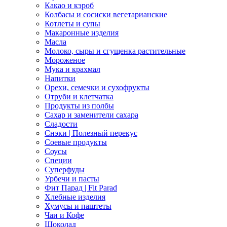
Какао и кэроб
Колбасы и сосиски вегетарианские
Котлеты и супы
Макаронные изделия
Масла
Молоко, сыры и сгущенка растительные
Мороженое
Мука и крахмал
Напитки
Орехи, семечки и сухофрукты
Отруби и клетчатка
Продукты из полбы
Сахар и заменители сахара
Сладости
Снэки | Полезный перекус
Соевые продукты
Соусы
Специи
Суперфуды
Урбечи и пасты
Фит Парад | Fit Parad
Хлебные изделия
Хумусы и паштеты
Чаи и Кофе
Шоколад