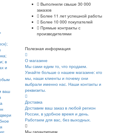
Выполнили свыше 30 000
заказов
Более 11 лет успешной работы
Более 10 000 покупателей
Прямые контракты с
ь
производителями
ск);
Полезная информация
в
ка;
О магазине
и; в
Мы сами едим то, что продаем.
ах и
Узнайте больше о нашем магазине: кто
мы, наши клиенты и почему они
юбым
выбрали именно нас. Наши контакты и
реквизиты.
м ваш
в
Доставка
ка
Доставим ваш заказ в любой регион
он
России, в удобное время и день.
 двери
Работаем для вас, без выходных.
обное
я
Мы гарантируем
MS