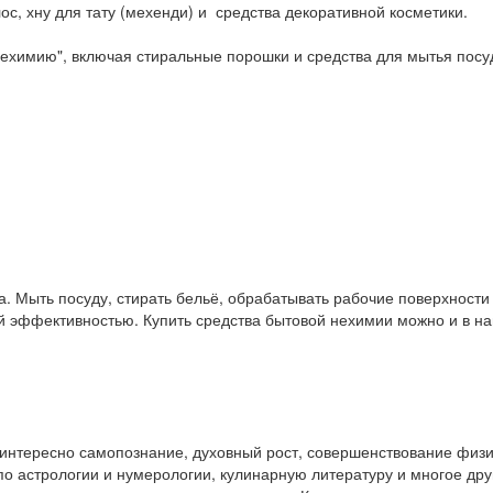
ос, хну для тату (мехенди) и средства декоративной косметики.
ехимию", включая стиральные порошки и средства для мытья посу
. Мыть посуду, стирать бельё, обрабатывать рабочие поверхност
ой эффективностью. Купить средства бытовой нехимии можно и в 
у интересно самопознание, духовный рост, совершенствование физ
и по астрологии и нумерологии, кулинарную литературу и многое др