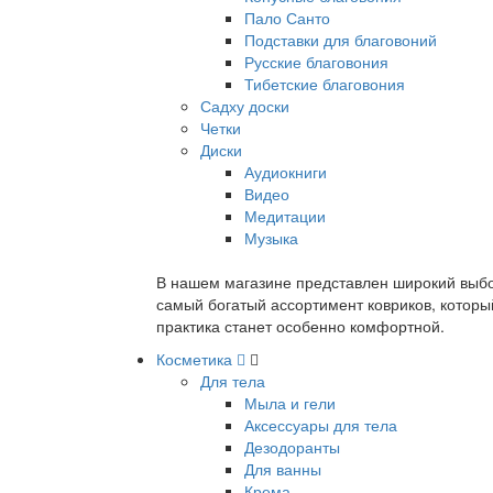
Пало Санто
Подставки для благовоний
Русские благовония
Тибетские благовония
Садху доски
Четки
Диски
Аудиокниги
Видео
Медитации
Музыка
В нашем магазине представлен широкий выбор
самый богатый ассортимент ковриков, которы
практика станет особенно комфортной.
Косметика
Для тела
Мыла и гели
Аксессуары для тела
Дезодоранты
Для ванны
Крема