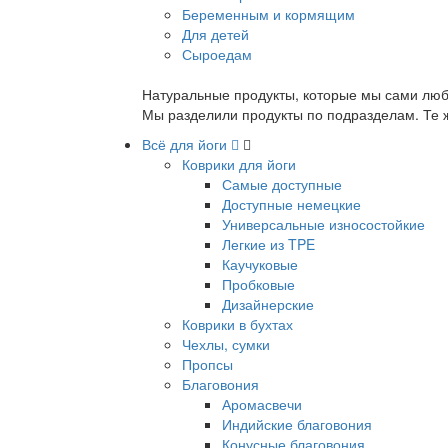
Беременным и кормящим
Для детей
Сыроедам
Натуральные продукты, которые мы сами люб
Мы разделили продукты по подразделам. Те ж
Всё для йоги
Коврики для йоги
Самые доступные
Доступные немецкие
Универсальные износостойкие
Легкие из TPE
Каучуковые
Пробковые
Дизайнерские
Коврики в бухтах
Чехлы, сумки
Пропсы
Благовония
Аромасвечи
Индийские благовония
Конусные благовония