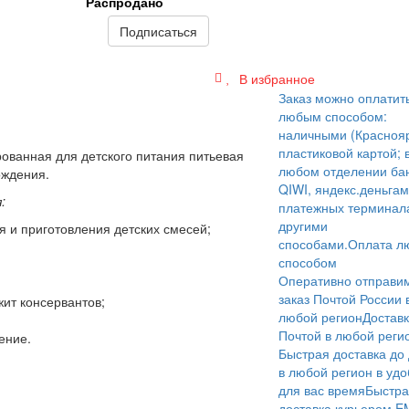
Распродано
Подписаться
В избранное
Заказ можно оплатит
любым способом:
наличными (Краснояр
пластиковой картой; 
ванная для детского питания питьевая
любом отделении бан
ождения.
QIWI, яндекс.деньгам
:
платежных терминал
другими
я и приготовления детских смесей;
способами.
Оплата л
способом
Оперативно отправи
заказ Почтой России 
ит консервантов;
любой регион
Достав
Почтой в любой реги
ение.
Быстрая доставка до
в любой регион в уд
для вас время
Быстра
доставка курьером E