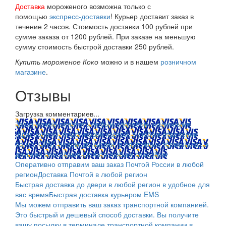
Доставка
мороженого возможна только с
помощью
экспресс-доставки
! Курьер доставит заказ в
течение 2 часов. Стоимость доставки 100 рублей при
сумме заказа от 1200 рублей. При заказе на меньшую
сумму стоимость быстрой доставки 250 рублей.
Купить мороженое Коко
можно и в нашем
розничном
магазине
.
Отзывы
Загрузка комментариев...
Заказ можно оплатить любым способом: наличными
(Красноярск); пластиковой картой; в любом отделении
банка; QIWI, яндекс.деньгами; в платежных терминалах и
другими способами.
Оплата любым способом
Оперативно отправим ваш заказ Почтой России в любой
регион
Доставка Почтой в любой регион
Быстрая доставка до двери в любой регион в удобное для
вас время
Быстрая доставка курьером EMS
Мы можем отправить ваш заказ транспортной компанией.
Это быстрый и дешевый способ доставки. Вы получите
вашу посылку в терминале транспортной компании в