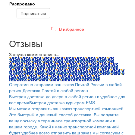
Распродано
Подписаться
В избранное
Отзывы
Загрузка комментариев...
Заказ можно оплатить любым способом: наличными
(Красноярск); пластиковой картой; в любом отделении
банка; QIWI, яндекс.деньгами; в платежных терминалах и
другими способами.
Оплата любым способом
Оперативно отправим ваш заказ Почтой России в любой
регион
Доставка Почтой в любой регион
Быстрая доставка до двери в любой регион в удобное для
вас время
Быстрая доставка курьером EMS
Мы можем отправить ваш заказ транспортной компанией.
Это быстрый и дешевый способ доставки. Вы получите
вашу посылку в терминале транспортной компании в
вашем городе. Какой именно транспортной компанией
будет удобнее всего отправить ваш заказ мы согласуем с