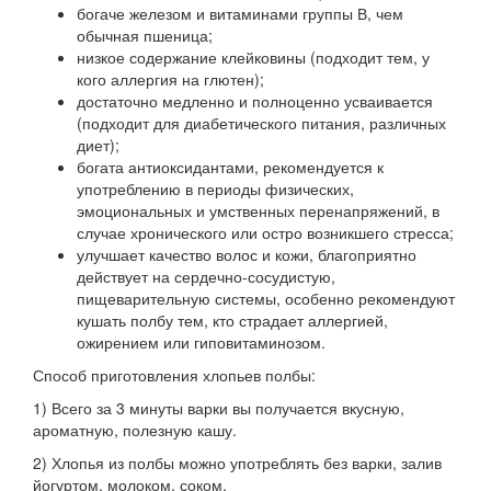
богаче железом и витаминами группы В, чем
обычная пшеница;
низкое содержание клейковины (подходит тем, у
кого аллергия на глютен);
достаточно медленно и полноценно усваивается
(подходит для диабетического питания, различных
диет);
богата антиоксидантами, рекомендуется к
употреблению в периоды физических,
эмоциональных и умственных перенапряжений, в
случае хронического или остро возникшего стресса;
улучшает качество волос и кожи, благоприятно
действует на сердечно-сосудистую,
пищеварительную системы, особенно рекомендуют
кушать полбу тем, кто страдает аллергией,
ожирением или гиповитаминозом.
Способ приготовления хлопьев полбы:
1) Всего за 3 минуты варки вы получается вкусную,
ароматную, полезную кашу.
2) Хлопья из полбы можно употреблять без варки, залив
йогуртом, молоком, соком.