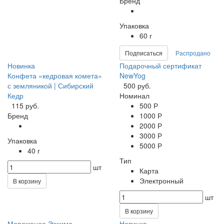
Бренд
Упаковка
60 г
Подписаться
Распродано
Новинка
Подарочный сертификат
Конфета «кедровая комета»
NewYog
с земляникой | Сибирский
500 руб.
Кедр
Номинал
115 руб.
500 Р
Бренд
1000 Р
2000 Р
3000 Р
Упаковка
5000 Р
40 г
Тип
шт
Карта
Электронный
В корзину
шт
В корзину
Мороженое Эскимо
Новинка