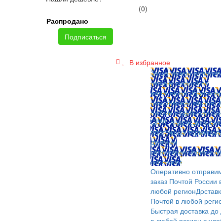
(0)
Распродано
Подписаться
В избранное
Заказ можно оплатит
любым способом:
наличными (Краснояр
пластиковой картой; 
любом отделении бан
QIWI, яндекс.деньгам
платежных терминал
другими
способами.
Оплата л
способом
Оперативно отправи
заказ Почтой России 
любой регион
Достав
Почтой в любой реги
Быстрая доставка до
в любой регион в уд