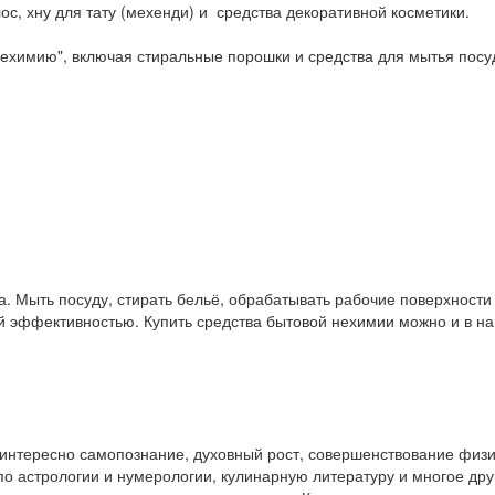
ос, хну для тату (мехенди) и средства декоративной косметики.
ехимию", включая стиральные порошки и средства для мытья посу
. Мыть посуду, стирать бельё, обрабатывать рабочие поверхност
ой эффективностью. Купить средства бытовой нехимии можно и в 
у интересно самопознание, духовный рост, совершенствование физ
и по астрологии и нумерологии, кулинарную литературу и многое др