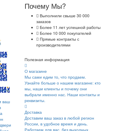
Почему Мы?
Выполнили свыше 30 000
заказов
Более 11 лет успешной работы
Более 10 000 покупателей
Прямые контракты с
ь
производителями
ск);
Полезная информация
в
ка;
О магазине
и; в
Мы сами едим то, что продаем.
ах и
Узнайте больше о нашем магазине: кто
мы, наши клиенты и почему они
юбым
выбрали именно нас. Наши контакты и
реквизиты.
м ваш
в
Доставка
ка
Доставим ваш заказ в любой регион
он
России, в удобное время и день.
 двери
Работаем для вас, без выходных.
обное