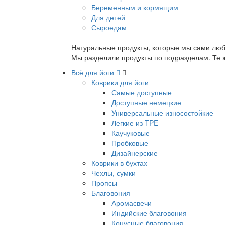
Беременным и кормящим
Для детей
Сыроедам
Натуральные продукты, которые мы сами люб
Мы разделили продукты по подразделам. Те ж
Всё для йоги
Коврики для йоги
Самые доступные
Доступные немецкие
Универсальные износостойкие
Легкие из TPE
Каучуковые
Пробковые
Дизайнерские
Коврики в бухтах
Чехлы, сумки
Пропсы
Благовония
Аромасвечи
Индийские благовония
Конусные благовония