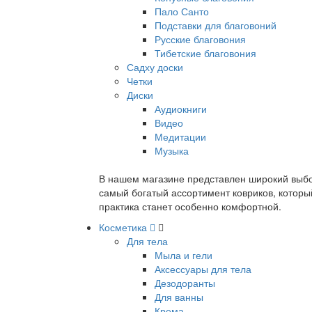
Пало Санто
Подставки для благовоний
Русские благовония
Тибетские благовония
Садху доски
Четки
Диски
Аудиокниги
Видео
Медитации
Музыка
В нашем магазине представлен широкий выбор
самый богатый ассортимент ковриков, которы
практика станет особенно комфортной.
Косметика
Для тела
Мыла и гели
Аксессуары для тела
Дезодоранты
Для ванны
Крема