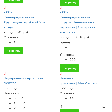
В корзину
-30%
-30%
Спецпредложение
Спецпредложение
Хрустящие отруби «Сила
Отруби Пшеничные с
ягод»
черникой | Сибирская
70 руб.
49 руб.
клетчатка
Упаковка
83 руб.
58.10 руб.
100 г
Бренд
В корзину
Упаковка
200 г
В корзину
Подарочный сертификат
Новинка
NewYog
Гриссини | МакМастер
500 руб.
220 руб.
Номинал
Упаковка
500 Р
140 г
1000 Р
шт
2000 Р