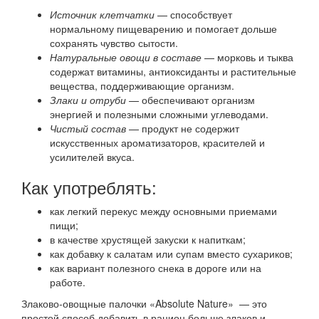
Источник клетчатки
— способствует
нормальному пищеварению и помогает дольше
сохранять чувство сытости.
Натуральные овощи в составе
— морковь и тыква
содержат витамины, антиоксиданты и растительные
вещества, поддерживающие организм.
Злаки и отруби
— обеспечивают организм
энергией и полезными сложными углеводами.
Чистый состав
— продукт не содержит
искусственных ароматизаторов, красителей и
усилителей вкуса.
Как употреблять:
как легкий перекус между основными приемами
пищи;
в качестве хрустящей закуски к напиткам;
как добавку к салатам или супам вместо сухариков;
как вариант полезного снека в дороге или на
работе.
Злаково-овощные палочки «Absolute Nature» — это
простой способ добавить в рацион больше злаков и