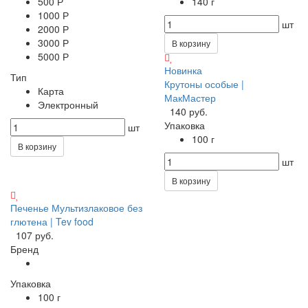
500 Р
140 г
1000 Р
шт
2000 Р
3000 Р
В корзину
5000 Р
Новинка
Тип
Крутоны особые |
Карта
МакМастер
Электронный
140 руб.
Упаковка
шт
100 г
В корзину
шт
В корзину
Печенье Мультизлаковое без
глютена | Tev food
107 руб.
Бренд
Упаковка
100 г