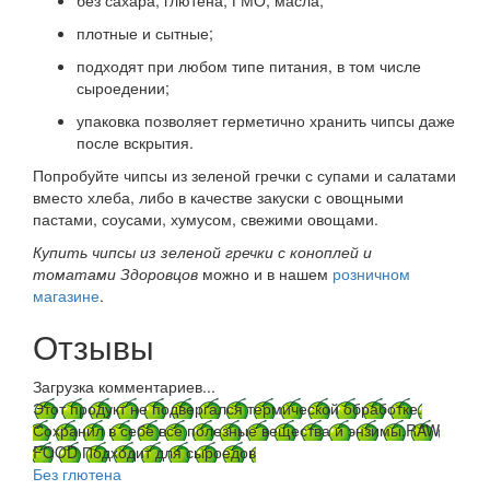
без сахара, глютена, ГМО, масла;
плотные и сытные;
подходят при любом типе питания, в том числе
сыроедении;
упаковка позволяет герметично хранить чипсы даже
после вскрытия.
Попробуйте чипсы из зеленой гречки с супами и салатами
вместо хлеба, либо в качестве закуски с овощными
пастами, соусами, хумусом, свежими овощами.
Купить чипсы из зеленой гречки с коноплей и
томатами Здоровцов
можно и в нашем
розничном
магазине
.
Отзывы
Загрузка комментариев...
Этот продукт не подвергался термической обработке.
Сохранил в себе все полезные вещества и энзимы.
RAW
FOOD Подходит для сыроедов
Без глютена