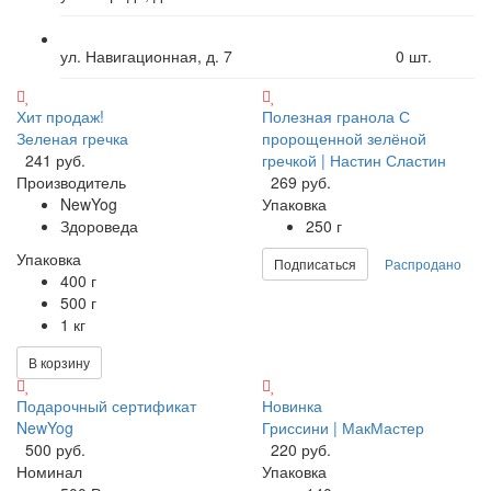
ул. Навигационная, д. 7
0
шт.
Хит продаж!
Полезная гранола С
Зеленая гречка
пророщенной зелёной
241 руб.
гречкой | Настин Сластин
Производитель
269 руб.
NewYog
Упаковка
Здороведа
250 г
Упаковка
Подписаться
Распродано
400 г
500 г
1 кг
В корзину
Подарочный сертификат
Новинка
NewYog
Гриссини | МакМастер
500 руб.
220 руб.
Номинал
Упаковка