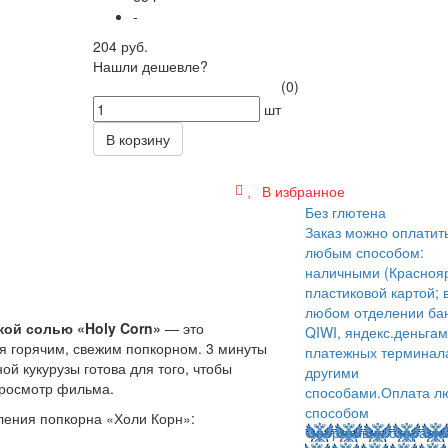
-
204 руб.
Нашли дешевле?
(0)
шт
В корзину
В избранное
Без глютена
Заказ можно оплатит
любым способом:
наличными (Краснояр
пластиковой картой; 
любом отделении бан
кой солью «Holy Corn»
— это
QIWI, яндекс.деньгам
ся горячим, свежим попкорном. 3 минуты
платежных терминал
й кукурузы готова для того, чтобы
другими
просмотр фильма.
способами.
Оплата л
способом
ления попкорна «Холи Корн»:
Оперативно отправи