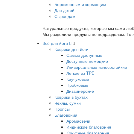
Беременным и кормящим
Для детей
Сыроедам
Натуральные продукты, которые мы сами люб
Мы разделили продукты по подразделам. Те ж
Всё для йоги
Коврики для йоги
Самые доступные
Доступные немецкие
Универсальные износостойкие
Легкие из TPE
Каучуковые
Пробковые
Дизайнерские
Коврики в бухтах
Чехлы, сумки
Пропсы
Благовония
Аромасвечи
Индийские благовония
Конусные благовония