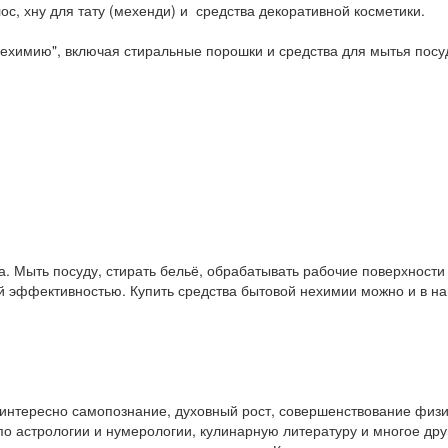
ос, хну для тату (мехенди) и средства декоративной косметики.
ехимию", включая стиральные порошки и средства для мытья посу
. Мыть посуду, стирать бельё, обрабатывать рабочие поверхност
ой эффективностью. Купить средства бытовой нехимии можно и в 
у интересно самопознание, духовный рост, совершенствование физ
и по астрологии и нумерологии, кулинарную литературу и многое др