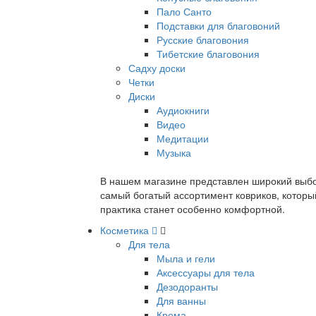
Пало Санто
Подставки для благовоний
Русские благовония
Тибетские благовония
Садху доски
Четки
Диски
Аудиокниги
Видео
Медитации
Музыка
В нашем магазине представлен широкий выбор
самый богатый ассортимент ковриков, которы
практика станет особенно комфортной.
Косметика
Для тела
Мыла и гели
Аксессуары для тела
Дезодоранты
Для ванны
Крема