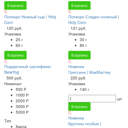
В корзину
В корзину
Попкорн Нежный сыр | Holy
Попкорн Сладко-соленый |
Corn
Holy Corn
120 руб.
121 руб.
Упаковка
Упаковка
25 г
30 г
60 г
80 г
В корзину
В корзину
Подарочный сертификат
Новинка
NewYog
Гриссини | МакМастер
500 руб.
220 руб.
Номинал
Упаковка
500 Р
140 г
1000 Р
шт
2000 Р
3000 Р
В корзину
5000 Р
Новинка
Тип
Крутоны особые |
Карта