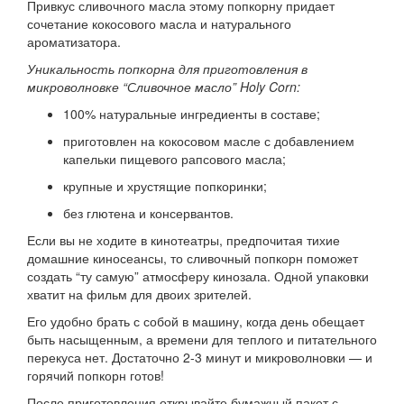
Привкус сливочного масла этому попкорну придает
сочетание кокосового масла и натурального
ароматизатора.
Уникальность попкорна для приготовления в
микроволновке “Сливочное масло” Holy Corn:
100% натуральные ингредиенты в составе;
приготовлен на кокосовом масле с добавлением
капельки пищевого рапсового масла;
крупные и хрустящие попкоринки;
без глютена и консервантов.
Если вы не ходите в кинотеатры, предпочитая тихие
домашние киносеансы, то сливочный попкорн поможет
создать “ту самую” атмосферу кинозала. Одной упаковки
хватит на фильм для двоих зрителей.
Его удобно брать с собой в машину, когда день обещает
быть насыщенным, а времени для теплого и питательного
перекуса нет. Достаточно 2-3 минут и микроволновки — и
горячий попкорн готов!
После приготовления открывайте бумажный пакет с