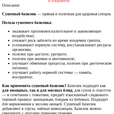
В избранное
Описание
Сушеный базилик
— пряная и полезная для здоровья специя.
Польза сушеного базилика
:
оказывает противовоспалительное и заживляющее
воздействие;
снижает риск заболеть во время эпидемии гриппа;
успокаивает нервную систему, восстанавливает ресурсы
организма;
полезен при цистите, уретрите;
полезен при анемии и авитаминозе;
улучшает обменные процессы, полезен при диетическом
питании;
улучшает работу нервной системы — память,
восприятие.
Как применять сушеный базилик?
Базилик подходит как
для овощных, так и для мясных блюд
, для супов и спагетти
— в сочетании с томатами, придаёт изысканный сладковато-
терпкий привкус запеканкам, блюдам из бобовых. Подходит
для маринования и засолки овощей
. Сушеный базилик
добавляют в соусы, чайные композиции. Базилик можно
смешивать с другими пряными травами.