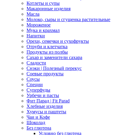
Котлеты и супы
Макаронные изделия
Масла
Молоко, сыры и сгущенка растительные
Мороженое
Мука и крахмал
Напитки
Орехи, семечки и сухофрукты
Отруби и клетчатка
Продукты из полбы
Сахар и заменители сахара
Сладости
Снэки | Полезный перекус
Соевые продукты
Соусы
Специи
Суперфуды
Урбечи и пасты
Фит Парад | Fit Parad
Хлебные изделия
Хумусы и паштеты
Чаи и Кофе
Шоколад
Без глютена
Условно без глютена