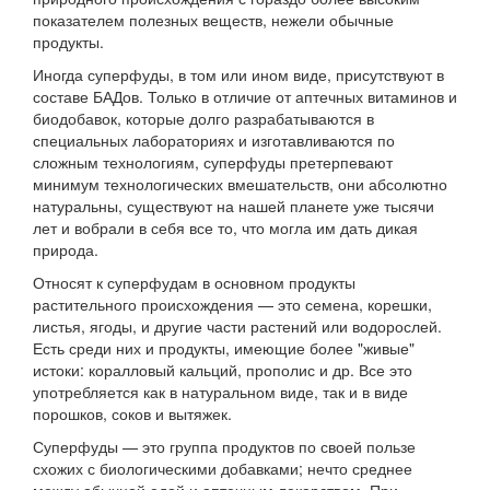
показателем полезных веществ, нежели обычные
продукты.
Иногда суперфуды, в том или ином виде, присутствуют в
составе БАДов. Только в отличие от аптечных витаминов и
биодобавок, которые долго разрабатываются в
специальных лабораториях и изготавливаются по
сложным технологиям, суперфуды претерпевают
минимум технологических вмешательств, они абсолютно
натуральны, существуют на нашей планете уже тысячи
лет и вобрали в себя все то, что могла им дать дикая
природа.
Относят к суперфудам в основном продукты
растительного происхождения — это семена, корешки,
листья, ягоды, и другие части растений или водорослей.
Есть среди них и продукты, имеющие более "живые"
истоки: коралловый кальций, прополис и др. Все это
употребляется как в натуральном виде, так и в виде
порошков, соков и вытяжек.
Суперфуды — это группа продуктов по своей пользе
схожих с биологическими добавками; нечто среднее
между обычной едой и аптечным лекарством. При