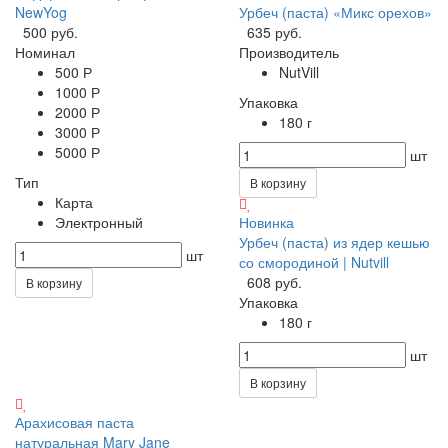
NewYog
Урбеч (паста) «Микс орехов»
500 руб.
635 руб.
Номинал
Производитель
500 Р
NutVill
1000 Р
Упаковка
2000 Р
180 г
3000 Р
5000 Р
шт
Тип
В корзину
Карта
Электронный
Новинка
Урбеч (паста) из ядер кешью
шт
со смородиной | Nutvill
608 руб.
В корзину
Упаковка
180 г
шт
В корзину
Арахисовая паста
натуральная Mary Jane