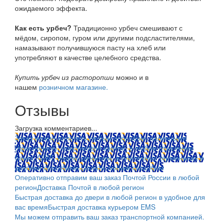
ожидаемого эффекта.
Как есть урбеч?
Традиционно урбеч смешивают с
мёдом, сиропом, гуром или другими подсластителями,
намазывают получившуюся пасту на хлеб или
употребляют в качестве целебного средства.
Купить урбеч из расторопши
можно и в
нашем
розничном магазине.
Отзывы
Загрузка комментариев...
Заказ можно оплатить любым способом: наличными
(Красноярск); пластиковой картой; в любом отделении
банка; QIWI, яндекс.деньгами; в платежных терминалах и
другими способами.
Оплата любым способом
Оперативно отправим ваш заказ Почтой России в любой
регион
Доставка Почтой в любой регион
Быстрая доставка до двери в любой регион в удобное для
вас время
Быстрая доставка курьером EMS
Мы можем отправить ваш заказ транспортной компанией.