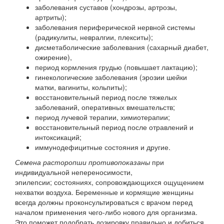
заболевания суставов (хондрозы, артрозы,
артриты);
заболевания периферической нервной системы
(радикулиты, невралгии, плекситы);
дисметаболические заболевания (сахарный диабет,
ожирение),
период кормления грудью (повышает лактацию);
гинекологические заболевания (эрозии шейки
матки, вагиниты, кольпиты);
восстановительный период после тяжелых
заболеваний, оперативных вмешательств;
период лучевой терапии, химиотерапии;
восстановительный период после отравлений и
интоксикаций;
иммунодефицитные состояния и другие.
Семена расторопши противопоказаны
при
индивидуальной непереносимости,
эпилепсии; состояниях, сопровождающихся ощущением
нехватки воздуха. Беременные и кормящие женщины
всегда должны проконсультироваться с врачом перед
началом применения чего-либо нового для организма.
Это поможет подобрать дозировку правильно и добиться