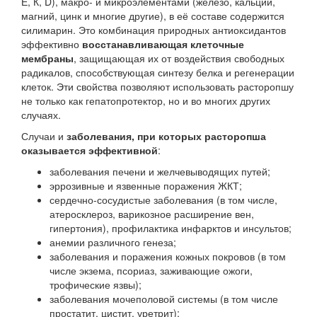
Е, К, D), макро- и микроэлементами (железо, кальций,
магний, цинк и многие другие), в её составе содержится
силимарин. Это комбинация природных антиоксидантов
эффективно
восстанавливающая клеточные
мембраны
, защищающая их от воздействия свободных
радикалов, способствующая синтезу белка и регенерации
клеток. Эти свойства позволяют использовать расторопшу
не только как гепатопротектор, но и во многих других
случаях.
Случаи и
заболевания, при которых расторопша
оказывается эффективной
:
заболевания печени и желчевыводящих путей;
эррозивные и язвенные поражения ЖКТ;
сердечно-сосудистые заболевания (в том числе,
атеросклероз, варикозное расширение вен,
гипертония), профилактика инфарктов и инсультов;
анемии различного генеза;
заболевания и поражения кожных покровов (в том
числе экзема, псориаз, заживающие ожоги,
трофические язвы);
заболевания мочеполовой системы (в том числе
простатит, цистит, уретрит);