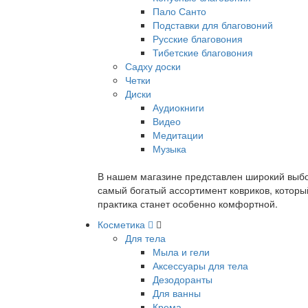
Пало Санто
Подставки для благовоний
Русские благовония
Тибетские благовония
Садху доски
Четки
Диски
Аудиокниги
Видео
Медитации
Музыка
В нашем магазине представлен широкий выбор
самый богатый ассортимент ковриков, которы
практика станет особенно комфортной.
Косметика
Для тела
Мыла и гели
Аксессуары для тела
Дезодоранты
Для ванны
Крема