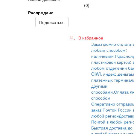
(0)
Распродано
Подписаться
В избранное
Заказ можно оплатит
любым способом:
наличными (Краснояр
пластиковой картой; 
любом отделении бан
QIWI, яндекс.деньгам
платежных терминал
другими
способами.
Оплата л
способом
Оперативно отправи
заказ Почтой России 
любой регион
Достав
Почтой в любой реги
Быстрая доставка до
в любой регион в уд