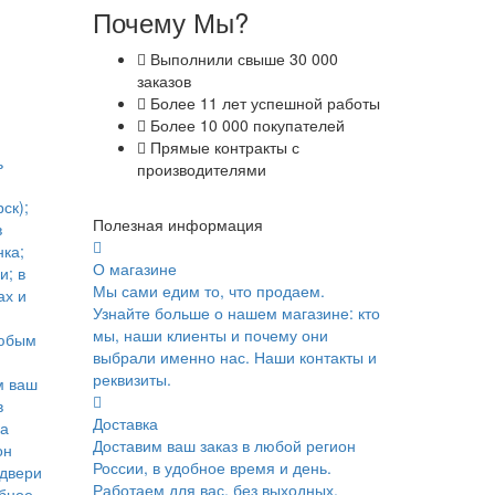
Почему Мы?
Выполнили свыше 30 000
заказов
Более 11 лет успешной работы
Более 10 000 покупателей
Прямые контракты с
ь
производителями
ск);
Полезная информация
в
ка;
О магазине
и; в
Мы сами едим то, что продаем.
ах и
Узнайте больше о нашем магазине: кто
мы, наши клиенты и почему они
юбым
выбрали именно нас. Наши контакты и
реквизиты.
м ваш
в
Доставка
ка
Доставим ваш заказ в любой регион
он
России, в удобное время и день.
 двери
Работаем для вас, без выходных.
обное