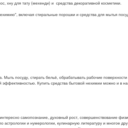
ос, хну для тату (мехенди) и средства декоративной косметики.
ехимию", включая стиральные порошки и средства для мытья посу
. Мыть посуду, стирать бельё, обрабатывать рабочие поверхност
ой эффективностью. Купить средства бытовой нехимии можно и в 
у интересно самопознание, духовный рост, совершенствование физ
и по астрологии и нумерологии, кулинарную литературу и многое др