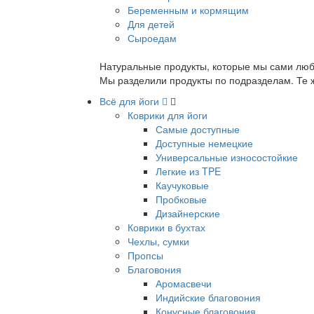
Беременным и кормящим
Для детей
Сыроедам
Натуральные продукты, которые мы сами люб
Мы разделили продукты по подразделам. Те ж
Всё для йоги
Коврики для йоги
Самые доступные
Доступные немецкие
Универсальные износостойкие
Легкие из TPE
Каучуковые
Пробковые
Дизайнерские
Коврики в бухтах
Чехлы, сумки
Пропсы
Благовония
Аромасвечи
Индийские благовония
Конусные благовония