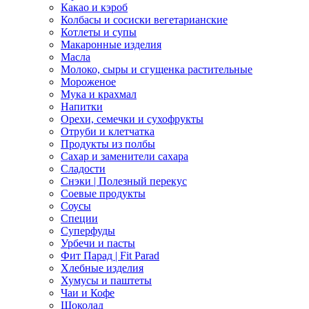
Какао и кэроб
Колбасы и сосиски вегетарианские
Котлеты и супы
Макаронные изделия
Масла
Молоко, сыры и сгущенка растительные
Мороженое
Мука и крахмал
Напитки
Орехи, семечки и сухофрукты
Отруби и клетчатка
Продукты из полбы
Сахар и заменители сахара
Сладости
Снэки | Полезный перекус
Соевые продукты
Соусы
Специи
Суперфуды
Урбечи и пасты
Фит Парад | Fit Parad
Хлебные изделия
Хумусы и паштеты
Чаи и Кофе
Шоколад