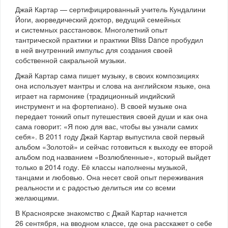
Джай Картар — сертифицированный учитель Кундалини
Йоги, аюрведический доктор, ведущий семейных
и системных расстановок. Многолетний опыт
тантрической практики и практики Bliss Dance пробудил
в ней внутренний импульс для создания своей
собственной сакральной музыки.
Джай Картар сама пишет музыку, в своих композициях
она использует мантры и слова на английском языке, она
играет на гармонике (традиционный индийский
инструмент и на фортепиано). В своей музыке она
передает тонкий опыт путешествия своей души и как она
сама говорит: «Я пою для вас, чтобы вы узнали самих
себя». В 2011 году Джай Картар выпустила свой первый
альбом «Золотой» и сейчас готовиться к выходу ее второй
альбом под названием «Возлюбленные», который выйдет
только в 2014 году. Её классы наполнены музыкой,
танцами и любовью. Она несет свой опыт переживания
реальности и с радостью делиться им со всеми
желающими.
В Красноярске знакомство с Джай Картар начнется
26 сентября, на вводном классе, где она расскажет о себе