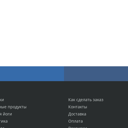
ки
Как сделать заказ
ные продукты
Контакты
я йоги
Доставка
тика
Оплата