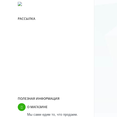
РАССЫЛКА
ПОЧЕМУ МЫ?
Выполнили свыше 30 000 заказов
Более 11 лет успешной работы
Более 10 000 покупателей
Прямые контракты с
производителями
ПОЛЕЗНАЯ ИНФОРМАЦИЯ
О МАГАЗИНЕ
Мы сами едим то, что продаем.