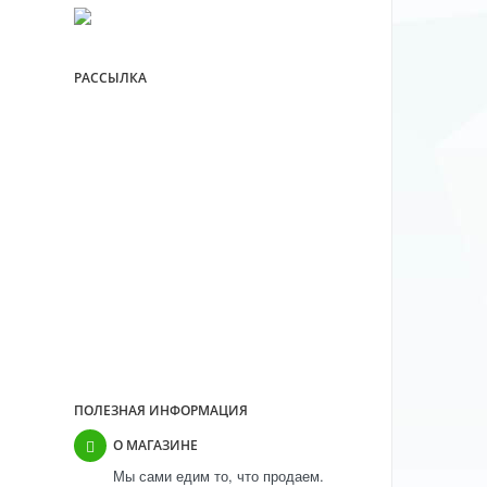
РАССЫЛКА
ПОЧЕМУ МЫ?
Выполнили свыше 30 000 заказов
Более 11 лет успешной работы
Более 10 000 покупателей
Прямые контракты с
производителями
ПОЛЕЗНАЯ ИНФОРМАЦИЯ
О МАГАЗИНЕ
Мы сами едим то, что продаем.