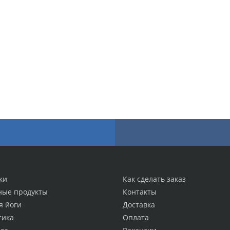
ки
Как сделать заказ
ные продукты
Контакты
я йоги
Доставка
тика
Оплата