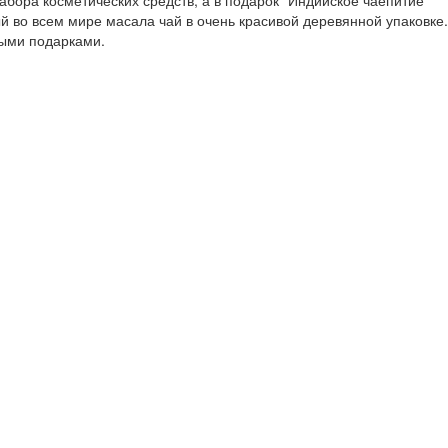
набора косметических средств, а в подарок "Индийское чаепитие"
й во всем мире масала чай в очень красивой деревянной упаковке.
ыми подарками.