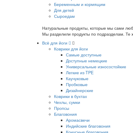
Беременным и кормящим
Для детей
Сыроедам
Натуральные продукты, которые мы сами люб
Мы разделили продукты по подразделам. Те ж
Всё для йоги
Коврики для йоги
Самые доступные
Доступные немецкие
Универсальные износостойкие
Легкие из TPE
Каучуковые
Пробковые
Дизайнерские
Коврики в бухтах
Чехлы, сумки
Пропсы
Благовония
Аромасвечи
Индийские благовония
Конусные благовония