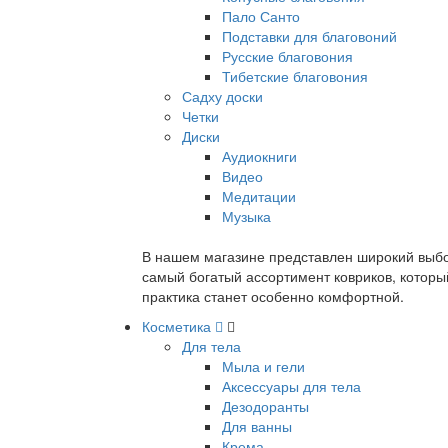
Пало Санто
Подставки для благовоний
Русские благовония
Тибетские благовония
Садху доски
Четки
Диски
Аудиокниги
Видео
Медитации
Музыка
В нашем магазине представлен широкий выбор
самый богатый ассортимент ковриков, которы
практика станет особенно комфортной.
Косметика
Для тела
Мыла и гели
Аксессуары для тела
Дезодоранты
Для ванны
Крема