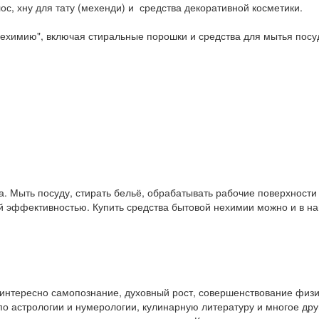
ос, хну для тату (мехенди) и средства декоративной косметики.
ехимию", включая стиральные порошки и средства для мытья посу
. Мыть посуду, стирать бельё, обрабатывать рабочие поверхност
ой эффективностью. Купить средства бытовой нехимии можно и в 
у интересно самопознание, духовный рост, совершенствование физ
и по астрологии и нумерологии, кулинарную литературу и многое др