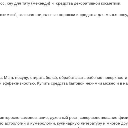
ос, хну для тату (мехенди) и средства декоративной косметики.
ехимию", включая стиральные порошки и средства для мытья посу
. Мыть посуду, стирать бельё, обрабатывать рабочие поверхност
ой эффективностью. Купить средства бытовой нехимии можно и в 
у интересно самопознание, духовный рост, совершенствование физ
и по астрологии и нумерологии, кулинарную литературу и многое др