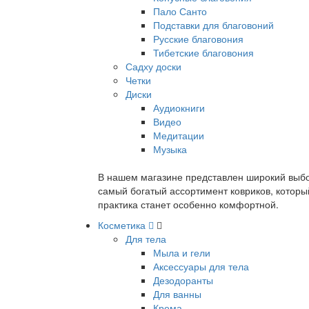
Пало Санто
Подставки для благовоний
Русские благовония
Тибетские благовония
Садху доски
Четки
Диски
Аудиокниги
Видео
Медитации
Музыка
В нашем магазине представлен широкий выбор
самый богатый ассортимент ковриков, которы
практика станет особенно комфортной.
Косметика
Для тела
Мыла и гели
Аксессуары для тела
Дезодоранты
Для ванны
Крема