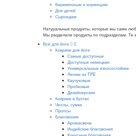
Беременным и кормящим
Для детей
Сыроедам
Натуральные продукты, которые мы сами люб
Мы разделили продукты по подразделам. Те ж
Всё для йоги
Коврики для йоги
Самые доступные
Доступные немецкие
Универсальные износостойкие
Легкие из TPE
Каучуковые
Пробковые
Дизайнерские
Коврики в бухтах
Чехлы, сумки
Пропсы
Благовония
Аромасвечи
Индийские благовония
Конусные благовония