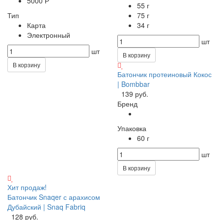
5000 Р
55 г
Тип
75 г
Карта
34 г
Электронный
шт
шт
В корзину
В корзину
Батончик протеиновый Кокос
| Bombbar
139 руб.
Бренд
Упаковка
60 г
шт
В корзину
Хит продаж!
Батончик Snaqer с арахисом
Дубайский | Snaq Fabriq
128 руб.