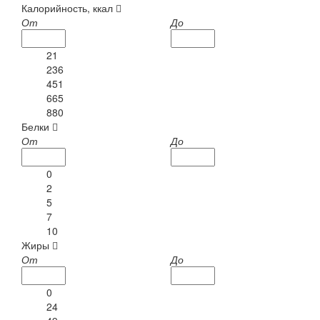
Калорийность, ккал
От
До
21
236
451
665
880
Белки
От
До
0
2
5
7
10
Жиры
От
До
0
24