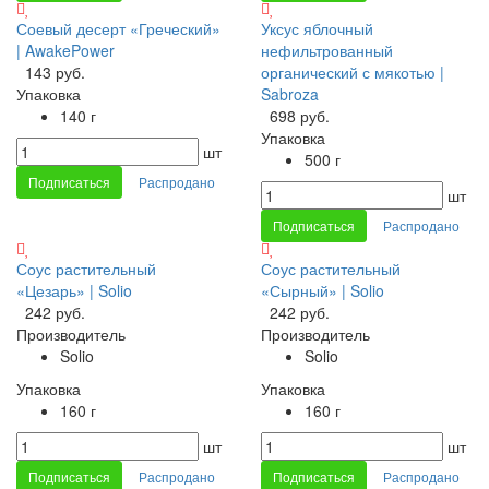
Соевый десерт «Греческий»
Уксус яблочный
| AwakePower
нефильтрованный
143 руб.
органический с мякотью |
Упаковка
Sabroza
140 г
698 руб.
Упаковка
шт
500 г
Подписаться
Распродано
шт
Подписаться
Распродано
Соус растительный
Соус растительный
«Цезарь» | Solio
«Сырный» | Solio
242 руб.
242 руб.
Производитель
Производитель
Solio
Solio
Упаковка
Упаковка
160 г
160 г
шт
шт
Подписаться
Распродано
Подписаться
Распродано