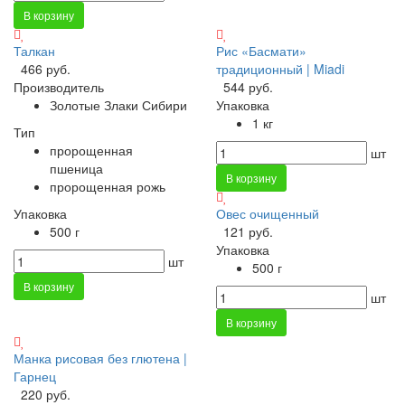
В корзину
Талкан
Рис «Басмати»
466 руб.
традиционный | Miadi
Производитель
544 руб.
Золотые Злаки Сибири
Упаковка
1 кг
Тип
пророщенная
шт
пшеница
В корзину
пророщенная рожь
Упаковка
Овес очищенный
500 г
121 руб.
Упаковка
шт
500 г
В корзину
шт
В корзину
Манка рисовая без глютена |
Гарнец
220 руб.