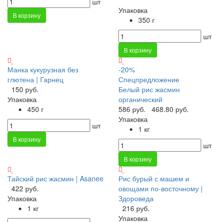
шт
Упаковка
В корзину
350 г
шт
В корзину
Манка кукурузная без
-20%
глютена | Гарнец
Спецпредложение
150 руб.
Белый рис жасмин
Упаковка
органический
450 г
586 руб.
468.80 руб.
Упаковка
шт
1 кг
В корзину
шт
В корзину
Тайский рис жасмин | Asanee
Рис бурый с машем и
422 руб.
овощами по-восточному |
Упаковка
Здороведа
1 кг
216 руб.
Упаковка