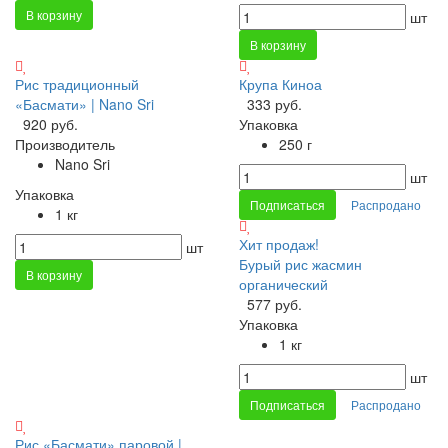
В корзину
шт
В корзину
Рис традиционный
Крупа Киноа
«Басмати» | Nano Sri
333 руб.
920 руб.
Упаковка
Производитель
250 г
Nano Sri
шт
Упаковка
Подписаться
Распродано
1 кг
Хит продаж!
шт
Бурый рис жасмин
В корзину
органический
577 руб.
Упаковка
1 кг
шт
Подписаться
Распродано
Рис «Басмати» паровой |