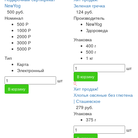
NewYog
Зеленая гречка
500 руб.
124 руб.
Номинал
Производитель
500 Р
NewYog
1000 Р
Здороведа
2000 Р
Упаковка
3000 Р
400 г
5000 Р
500 г
Тип
1 кг
Карта
шт
Электронный
В корзину
шт
Хит продаж!
В корзину
Хлопья овсяные без глютена
| Сташевское
279 руб.
Упаковка
375 г
шт