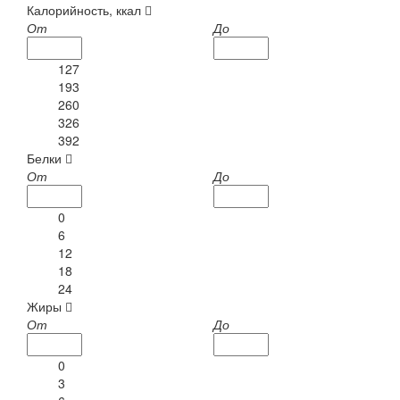
Калорийность, ккал
От
До
127
193
260
326
392
Белки
От
До
0
6
12
18
24
Жиры
От
До
0
3