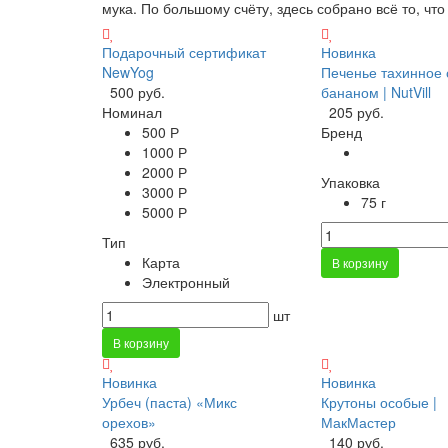
мука. По большому счёту, здесь собрано всё то, чт
Подарочный сертификат
Новинка
NewYog
Печенье тахинное 
500 руб.
бананом | NutVill
Номинал
205 руб.
500 Р
Бренд
1000 Р
2000 Р
Упаковка
3000 Р
75 г
5000 Р
Тип
Карта
В корзину
Электронный
шт
В корзину
Новинка
Новинка
Урбеч (паста) «Микс
Крутоны особые |
орехов»
МакМастер
635 руб.
140 руб.