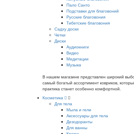
Пало Санто
Подставки для благовоний
Русские благовония
Тибетские благовония
Садху доски
Четки
Диски
Аудиокниги
Видео
Медитации
Музыка
В нашем магазине представлен широкий выбор
самый богатый ассортимент ковриков, которы
практика станет особенно комфортной.
Косметика
Для тела
Мыла и гели
Аксессуары для тела
Дезодоранты
Для ванны
Крема