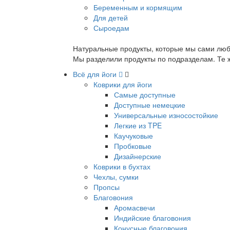
Беременным и кормящим
Для детей
Сыроедам
Натуральные продукты, которые мы сами люб
Мы разделили продукты по подразделам. Те ж
Всё для йоги
Коврики для йоги
Самые доступные
Доступные немецкие
Универсальные износостойкие
Легкие из TPE
Каучуковые
Пробковые
Дизайнерские
Коврики в бухтах
Чехлы, сумки
Пропсы
Благовония
Аромасвечи
Индийские благовония
Конусные благовония