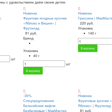
о мы с удовольствием даём своим детям.
Новинка
Новинка
с
Фруктово-ягодные кусочки
Гриссини | МакМаст
«Яблоко и Вишня» |
220 руб.
Фрутилад
Упаковка
81 руб.
140 г
Бренд
В корзину
Упаковка
40 г
шт
шт
В корзину
-30%
Новинка
Спецпредложение
Фруктовые кусочки 
Бельгийские вафли
Яблоко» | Фрутилад
Безбелковые | МакМастер
81 руб.