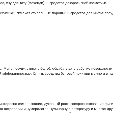
ос, хну для тату (мехенди) и средства декоративной косметики.
ехимию", включая стиральные порошки и средства для мытья посу
. Мыть посуду, стирать бельё, обрабатывать рабочие поверхност
ой эффективностью. Купить средства бытовой нехимии можно и в 
у интересно самопознание, духовный рост, совершенствование физ
и по астрологии и нумерологии, кулинарную литературу и многое др