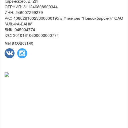
Киренского, д. 2И
ОГРНИП: 311246808900344
ИНН: 246007299279
Р/С: 40802810023300000195 в Филиале "Новосибирский" ОАО
"АЛЬФА-БАНК"
БИК: 045004774
К/С: 30101810600000000774
МЫ В СОЦСЕТЯХ
ПОЧЕМУ МЫ?
Выполнили свыше 30 000 заказов
Более 11 лет успешной работы
Более 10 000 покупателей