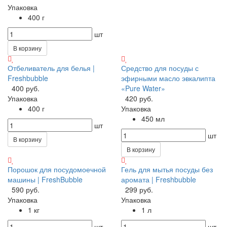
Упаковка
400 г
шт
В корзину
Отбеливатель для белья |
Средство для посуды с
Freshbubble
эфирными масло эвкалипта
400 руб.
«Pure Water»
Упаковка
420 руб.
400 г
Упаковка
450 мл
шт
шт
В корзину
В корзину
Порошок для посудомоечной
Гель для мытья посуды без
машины | FreshBubble
аромата | Freshbubble
590 руб.
299 руб.
Упаковка
Упаковка
1 кг
1 л
шт
шт