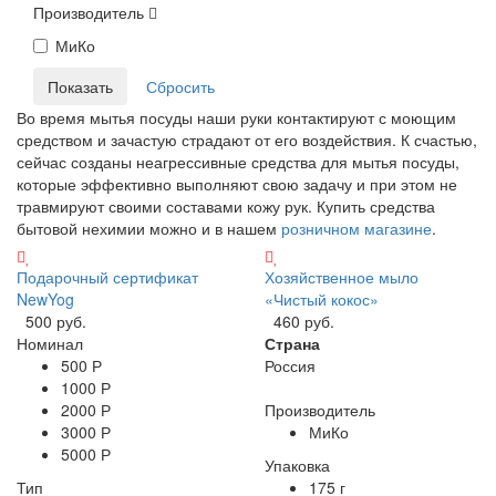
Производитель
МиКо
Во время мытья посуды наши руки контактируют с моющим
средством и зачастую страдают от его воздействия. К счастью,
сейчас созданы неагрессивные средства для мытья посуды,
которые эффективно выполняют свою задачу и при этом не
травмируют своими составами кожу рук. Купить средства
бытовой нехимии можно и в нашем
розничном магазине
.
Подарочный сертификат
Хозяйственное мыло
NewYog
«Чистый кокос»
500 руб.
460 руб.
Номинал
Страна
500 Р
Россия
1000 Р
2000 Р
Производитель
3000 Р
МиКо
5000 Р
Упаковка
Тип
175 г