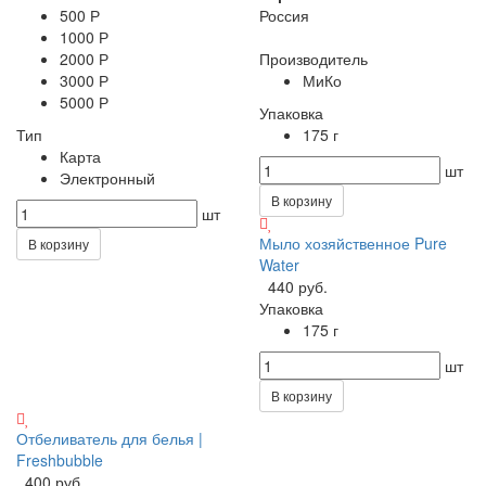
500 Р
Россия
1000 Р
2000 Р
Производитель
3000 Р
МиКо
5000 Р
Упаковка
Тип
175 г
Карта
шт
Электронный
В корзину
шт
Мыло хозяйственное Pure
В корзину
Water
440 руб.
Упаковка
175 г
шт
В корзину
Отбеливатель для белья |
Freshbubble
400 руб.