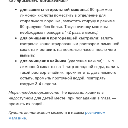
Как применять Антинакипин?
для защиты стиральной машины
: 80 граммов
лимоной кислоты поместить в отделение для
стирального порошка, запустить стируку в режиме
90 градусов без белья. Такую очистку машины
необходимо проводить 1-2 раза в месяц;
для очищения пригоревшей кастрюли
: залить
кастрюлю концентрированным раствором лимонной
кислоты и оставить на несколько часов, после чего
вымыть;
для очищения чайника
(удаление накипи): 1 ч.л.
лимонной кислоты на 1 литр холодной воды, налить
такой раствор в чайник, прокипятить, дать немного
остыть, промыть проточной водой, повторять
каждые 3-4 недели.
Меры предосторожности
. Не вдыхать, хранить в
недоступном для детей месте, при попадании в глаза —
промыть их водой.
Купить антинакипин
можно и в нашем
розничном
магазине
.