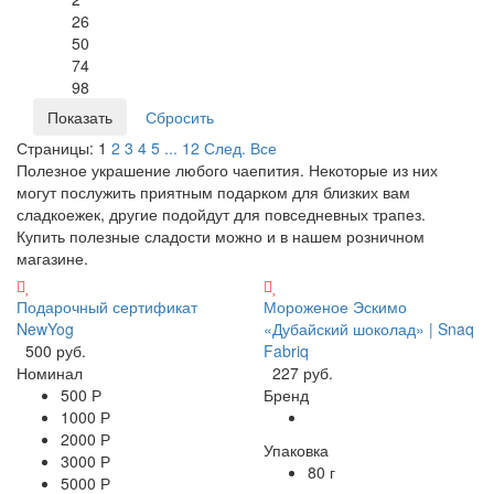
26
50
74
98
Страницы:
1
2
3
4
5
...
12
След.
Все
Полезное украшение любого чаепития. Некоторые из них
могут послужить приятным подарком для близких вам
сладкоежек, другие подойдут для повседневных трапез.
Купить полезные сладости можно и в нашем розничном
магазине.
Подарочный сертификат
Мороженое Эскимо
NewYog
«Дубайский шоколад» | Snaq
500 руб.
Fabriq
Номинал
227 руб.
500 Р
Бренд
1000 Р
2000 Р
Упаковка
3000 Р
80 г
5000 Р