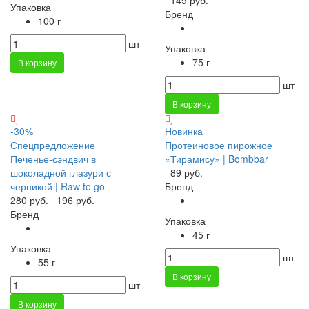
149 руб.
Упаковка
Бренд
100 г
шт
Упаковка
75 г
В корзину
шт
В корзину
-30%
Новинка
Спецпредложение
Протеиновое пирожное
Печенье-сэндвич в
«Тирамису» | Bombbar
шоколадной глазури с
89 руб.
черникой | Raw to go
Бренд
280 руб.
196 руб.
Бренд
Упаковка
45 г
Упаковка
шт
55 г
В корзину
шт
В корзину