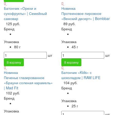
Батончик «Орехи и
Новинка
сухофрукты» | Семейный
Протеиновое пирожное
самовар
«Венский десерт» | Bombbar
125 руб.
89 руб.
Бренд
Бренд
Упаковка
Упаковка
80 г
45 г
шт
шт
В корзину
В корзину
Новинка
Батончик «Kids» с
Печенье глазированное
шоколадом | RAW LIFE
«Брауни соленая карамель»
104 руб.
| Mad Fit
Бренд
102 руб.
Бренд
Упаковка
25 г
Упаковка
шт