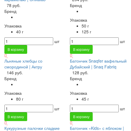
78 руб.
Бренд
Бренд
Упаковка
Упаковка
50 г
40 г
125 г
шт
шт
В корзину
В корзину
Льняные хлебцы со
Батончик Snaqfer вафельный
смородиной | Актру
Дубайский | Snaq Fabriq
146 руб.
128 руб.
Бренд
Бренд
Упаковка
Упаковка
80 г
45 г
шт
шт
В корзину
В корзину
Кукурузные палочки сладкие
Батончик «Kids» с яблоком |