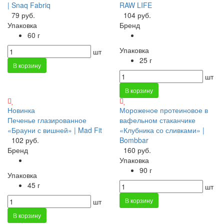
| Snaq Fabriq
RAW LIFE
79 руб.
104 руб.
Упаковка
Бренд
60 г
Упаковка
шт
25 г
В корзину
шт
В корзину
Новинка
Мороженое протеиновое в
Печенье глазированное
вафельном стаканчике
«Брауни с вишней» | Mad Fit
«Клубника со сливками» |
102 руб.
Bombbar
Бренд
160 руб.
Упаковка
90 г
Упаковка
45 г
шт
В корзину
шт
В корзину