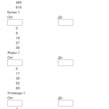
480
616
Белки
От
До
0
9
18
27
36
Жиры
От
До
0
17
35
52
69
Углеводы
От
До
2