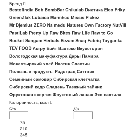
Бренд
Bestofindia
Bob
BombBar
Chikalab
Dиетика
Eleo
Friky
GreenZlak
Lubaica
MarmEco
Missis Pickez
Mr Djemius ZERO
Na medu
Natures Own Factory
NutVill
PastiLab
Pretty Up
Raw Bites
Raw Life
Raw to Go
Rocket
Sangam Herbals
Sezam
Snaq Fabriq
Taygarika
TEV FOOD
Актру
Байт
Вастэко
Вкусстория
Вологодская мануфактура
Дары Памира
Монастырский хлеб
Настин Сластин
Полезные продукты
Радоград
Саттвик
Семейный самовар
Сибирская клетчатка
Сибирский кедр
Сладень
Таежный тайник
Фруктовая энергия
Фруктовый лаваш
Эко пастила
Калорийность, ккал
От
До
75
210
345