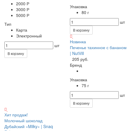
2000 Р
Упаковка
3000 Р
80 г
5000 Р
шт
Тип
Карта
В корзину
Электронный
Новинка
шт
Печенье тахинное с бананом
| NutVill
В корзину
205 руб.
Бренд
Упаковка
75 г
шт
В корзину
Хит продаж!
Молочный шоколад
Дубайский «Milky» | Snaq