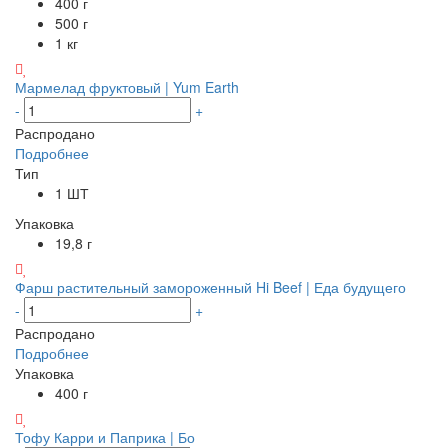
400 г
500 г
1 кг
Мармелад фруктовый | Yum Earth
-
+
Распродано
Подробнее
Тип
1 ШТ
Упаковка
19,8 г
Фарш растительный замороженный Hi Beef | Еда будущего
-
+
Распродано
Подробнее
Упаковка
400 г
Тофу Карри и Паприка | Бо