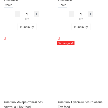
200 Г
150 Г
шт
шт
В корзину
В корзину
Хит продаж!
Хлебчик Амарантовый без
Хлебчик Нутовый без глютена |
глютена | Tev food
Tev food