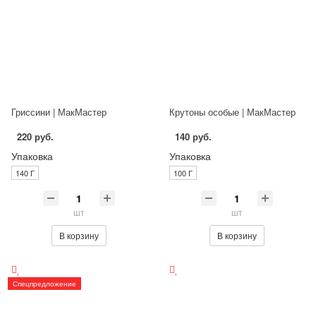
Гриссини | МакМастер
Крутоны особые | МакМастер
220 руб.
140 руб.
Упаковка
Упаковка
140 Г
100 Г
шт
шт
В корзину
В корзину
Спецпредложение