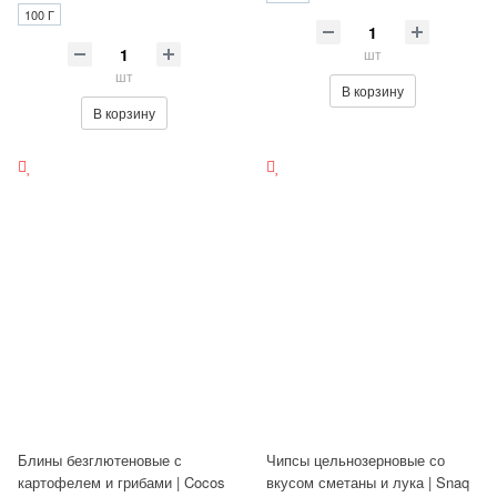
100 Г
шт
шт
В корзину
В корзину
Блины безглютеновые с
Чипсы цельнозерновые со
картофелем и грибами | Cocos
вкусом сметаны и лука | Snaq