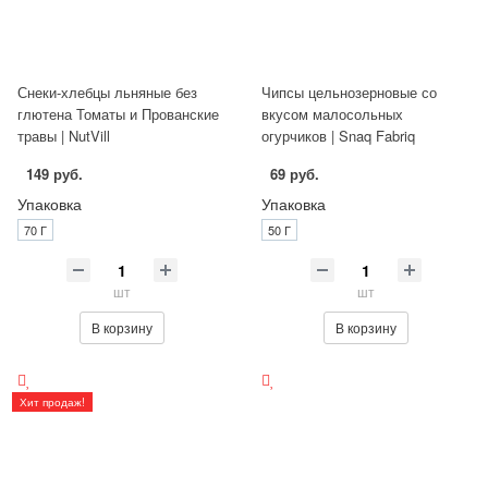
Снеки-хлебцы льняные без
Чипсы цельнозерновые со
глютена Томаты и Прованские
вкусом малосольных
травы | NutVill
огурчиков | Snaq Fabriq
149 руб.
69 руб.
Упаковка
Упаковка
70 Г
50 Г
шт
шт
В корзину
В корзину
Хит продаж!