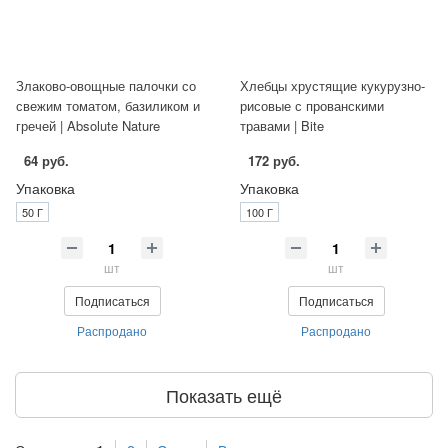
Злаково-овощные палочки со
Хлебцы хрустящие кукурузно-
свежим томатом, базиликом и
рисовые с прованскими
гречей | Absolute Nature
травами | Bite
64 руб.
172 руб.
Упаковка
Упаковка
50 Г
100 Г
шт
шт
Подписаться
Подписаться
Распродано
Распродано
Показать ещё