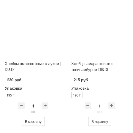
Хлебцы амарантовые с луком |
Хлебцы амарантовые с
Di&Di
топинамбуром Di&Di
230 руб.
215 руб.
Упаковка
Упаковка
195 Г
195 Г
шт
шт
В корзину
В корзину