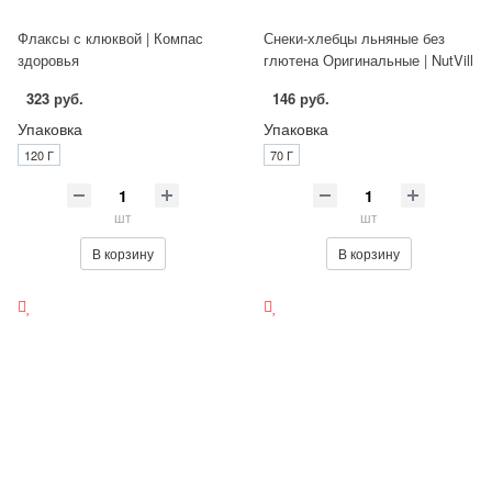
Флаксы с клюквой | Компас
Снеки-хлебцы льняные без
здоровья
глютена Оригинальные | NutVill
323 руб.
146 руб.
Упаковка
Упаковка
120 Г
70 Г
шт
шт
В корзину
В корзину