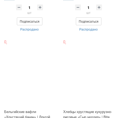
шт
шт
Подписаться
Подписаться
Распродано
Распродано
Бельгийские вафли
Хлебцы хрустящие кукурузно-
«Хрустящий банан» | Другой
рисовые «Сыр чеддер» | Bite