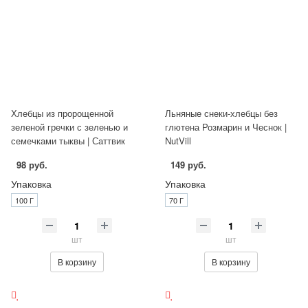
Хлебцы из пророщенной
Льняные снеки-хлебцы без
зеленой гречки с зеленью и
глютена Розмарин и Чеснок |
семечками тыквы | Саттвик
NutVill
98 руб.
149 руб.
Упаковка
Упаковка
100 Г
70 Г
шт
шт
В корзину
В корзину