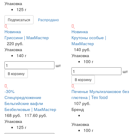
Упаковка
125 г
Подписаться
Распродано
Новинка
Новинка
Гриссини | МакМастер
Крутоны особые |
220 руб.
МакМастер
Упаковка
140 руб.
140 г
Упаковка
100 г
шт
шт
В корзину
В корзину
-30%
Печенье Мультизлаковое без
Спецпредложение
глютена | Tev food
Бельгийские вафли
107 руб.
Безбелковые | МакМастер
Бренд
168 руб.
117.60 руб.
Упаковка
Упаковка
125 г
100 г