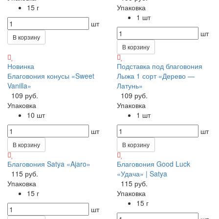
15 г
Упаковка
1 шт
шт
шт
В корзину
В корзину
Новинка
Подставка под благовония
Благовония конусы «Sweet
Лыжа 1 сорт «Дерево —
Vanilla»
Латунь»
109 руб.
109 руб.
Упаковка
Упаковка
10 шт
1 шт
шт
шт
В корзину
В корзину
Благовония Satya «Ajaro»
Благовония Good Luck
115 руб.
«Удача» | Satya
Упаковка
115 руб.
15 г
Упаковка
15 г
шт