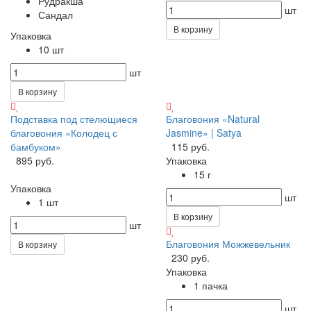
Рудракша
шт
Сандал
В корзину
Упаковка
10 шт
шт
В корзину
Подставка под стелющиеся
Благовония «Natural
благовония «Колодец с
Jasmine» | Satya
бамбуком»
115 руб.
895 руб.
Упаковка
15 г
Упаковка
шт
1 шт
В корзину
шт
Благовония Можжевельник
В корзину
230 руб.
Упаковка
1 пачка
шт