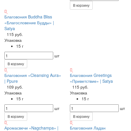
В корзину
Благовония Buddha Bliss
«Благословение Будды» |
Satya
115 руб.
Упаковка
15 г
шт
В корзину
Благовония «Cleansing Aura»
Благовония Greetings
| Ppure
«Приветствие» | Satya
109 руб.
115 руб.
Упаковка
Упаковка
15 г
15 г
шт
шт
В корзину
В корзину
Аромасвечи «Nagchampa» |
Благовония Ладан