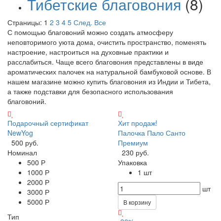
Тибетские благовония
(8)
Страницы:
1
2
3
4
5
След.
Все
С помощью благовоний можно создать атмосферу
неповторимого уюта дома, очистить пространство, поменять
настроение, настроиться на духовные практики и
расслабиться. Чаще всего благовония представлены в виде
ароматических палочек на натуральной бамбуковой основе. В
нашем магазине можно купить благовония из Индии и Тибета,
а также подставки для безопасного использования
благовоний.
Подарочный сертификат
Хит продаж!
NewYog
Палочка Пало Санто
500 руб.
Премиум
Номинал
230 руб.
500 Р
Упаковка
1000 Р
1 шт
2000 Р
шт
3000 Р
5000 Р
В корзину
Тип